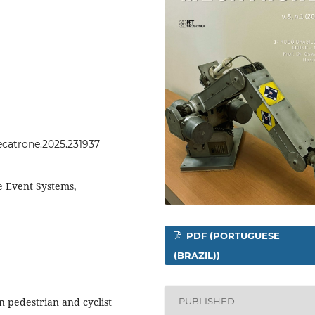
mecatrone.2025.231937
te Event Systems,
PDF (PORTUGUESE
(BRAZIL))
n pedestrian and cyclist
PUBLISHED