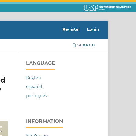
Register
Login
SEARCH
LANGUAGE
English
nd
español
w
português
INFORMATION
For Readers