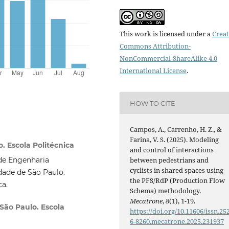
This work is licensed under a
Creat
Commons Attribution-
NonCommercial-ShareAlike 4.0
International License
.
HOW TO CITE
Campos, A., Carrenho, H. Z., &
Farina, V. S. (2025). Modeling
 Escola Politécnica
and control of interactions
between pedestrians and
de Engenharia
cyclists in shared spaces using
dade de São Paulo.
the PFS/RdP (Production Flow
a.
Schema) methodology.
Mecatrone
,
8
(1), 1-19.
São Paulo. Escola
https://doi.org/10.11606/issn.25
6-8260.mecatrone.2025.231937