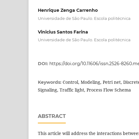
Henrique Zenga Carrenho
Universidade de São Paulo. Escola politécnica
Vinicius Santos Farina
Universidade de São Paulo. Escola politécnica
DOI:
https://doi.org/10.11606/issn.2526-8260.
Control, Modeling, Petri net, Discre
Keywords:
Signaling, Traffic light, Process Flow Schema
ABSTRACT
This article will address the interactions betwee