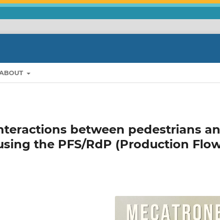
ABOUT
interactions between pedestrians a
 using the PFS/RdP (Production Flo