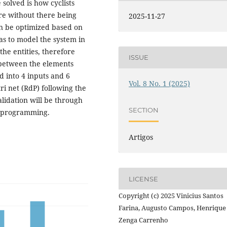
 solved is how cyclists
re without there being
2025-11-27
n be optimized based on
as to model the system in
the entities, therefore
ISSUE
 between the elements
d into 4 inputs and 6
Vol. 8 No. 1 (2025)
ri net (RdP) following the
lidation will be through
SECTION
C programming.
Artigos
LICENSE
Copyright (c) 2025 Vinicius Santos
Farina, Augusto Campos, Henrique
Zenga Carrenho