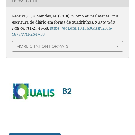
HOW TO CITE
Pereira, C., & Mendes, M. (2018). “Como eu realmente...”: a
escritura do diário em forma de quadrinhos.
9 Arte (São
Paulo)
,
7
(1-2), 47-58.
https://doi.org/10.11606/issn.2316-
9877.v7i1-2p47-58
MORE CITATION FORMATS