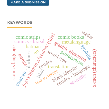
MAKE A SUBMISSION
KEYWORDS
media
jojo's bizarre adventure (title)
comic strips
comic books
comics - brazil
metalanguage
graphic alteration
batman
syphilis
comics language
art
worldview
protagonism
x-men (characters)
blackness
manga
comics
comics - language
translation
black identity
islan
war to terror
condom
sexuality