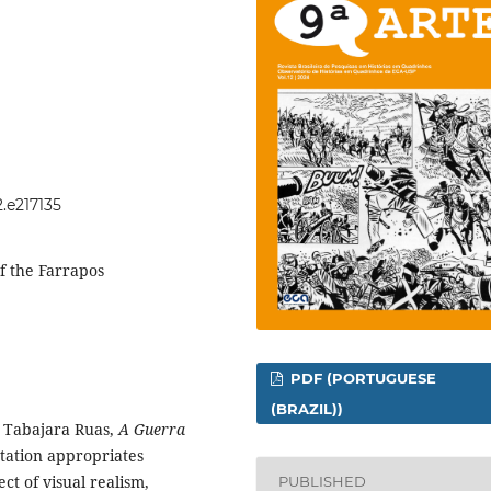
2.e217135
of the Farrapos
PDF (PORTUGUESE
(BRAZIL))
nd Tabajara Ruas,
A Guerra
etation appropriates
ct of visual realism,
PUBLISHED