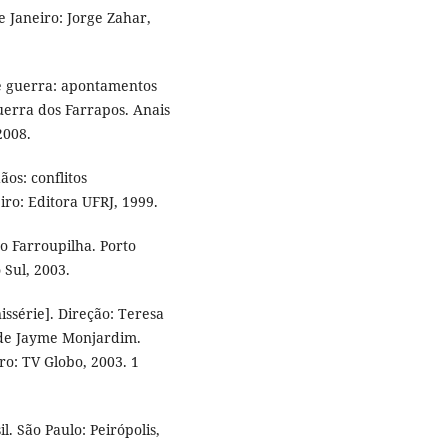
Janeiro: Jorge Zahar,
e guerra: apontamentos
Guerra dos Farrapos. Anais
2008.
os: conflitos
eiro: Editora UFRJ, 1999.
o Farroupilha. Porto
 Sul, 2003.
série]. Direção: Teresa
 de Jayme Monjardim.
ro: TV Globo, 2003. 1
. São Paulo: Peirópolis,