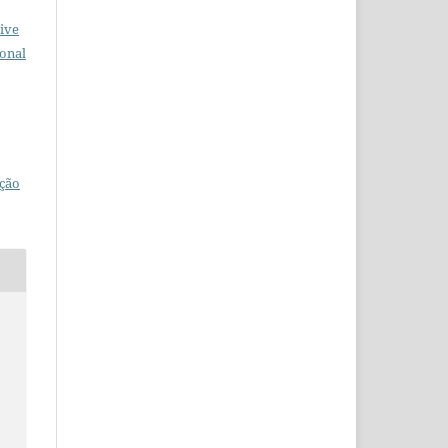
ive
ional
ção