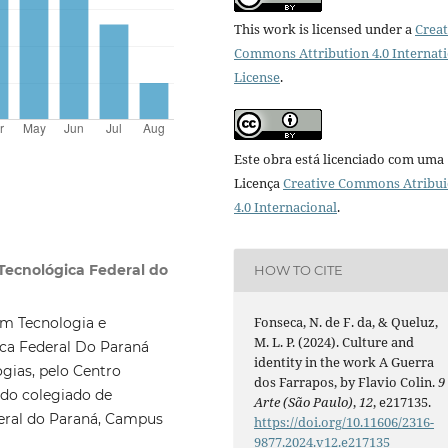
This work is licensed under a
Creat
Commons Attribution 4.0 Internat
License
.
Este obra está licenciado com uma
Licença
Creative Commons Atribui
4.0 Internacional
.
Tecnológica Federal do
HOW TO CITE
Fonseca, N. de F. da, & Queluz,
m Tecnologia e
M. L. P. (2024). Culture and
ica Federal Do Paraná
identity in the work A Guerra
gias, pelo Centro
dos Farrapos, by Flavio Colin.
9
 do colegiado de
Arte (São Paulo)
,
12
, e217135.
deral do Paraná, Campus
https://doi.org/10.11606/2316-
9877.2024.v12.e217135