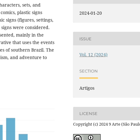
haracters, sets, and
 comics, plastic signs
2024-01-20
ic signs (figures, settings,
 signs were considered.
ented, mainly in the
ISSUE
rative that uses the events
ties of southern Brazil. The
Vol. 12 (2024)
roism, and adventure to
SECTION
Artigos
LICENSE
Copyright (c) 2024 9 Arte (São Paul