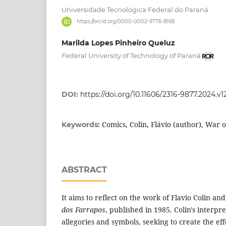
Universidade Tecnológica Federal do Paraná
https://orcid.org/0000-0002-9776-8168
Marilda Lopes Pinheiro Queluz
Federal University of Technology of Paraná
DOI:
https://doi.org/10.11606/2316-9877.2024.v1
Comics, Colin, Flávio (author), War 
Keywords:
ABSTRACT
It aims to reflect on the work of Flavio Colin a
dos Farrapos
, published in 1985. Colin's interpr
allegories and symbols, seeking to create the effe