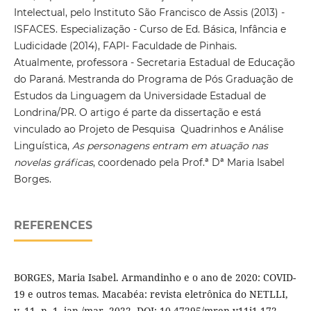
Intelectual, pelo Instituto São Francisco de Assis (2013) -
ISFACES. Especialização - Curso de Ed. Básica, Infância e
Ludicidade (2014), FAPI- Faculdade de Pinhais.
Atualmente, professora - Secretaria Estadual de Educação
do Paraná. Mestranda do Programa de Pós Graduação de
Estudos da Linguagem da Universidade Estadual de
Londrina/PR. O artigo é parte da dissertação e está
vinculado ao Projeto de Pesquisa Quadrinhos e Análise
Linguística,
As personagens entram em atuação nas
novelas gráficas
, coordenado pela Prof.ª Dª Maria Isabel
Borges.
REFERENCES
BORGES, Maria Isabel. Armandinho e o ano de 2020: COVID-
19 e outros temas. Macabéa: revista eletrônica do NETLLI,
v. 11, n. 1, jan./mar. 2022. DOI: 10.47295/mren.v11i1.172.