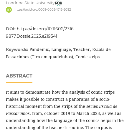
Londrina State University
https://orcid.org/0009-0002-1713-8092
DOI:
https://doi.org/10.11606/2316-
9877.Dossie.2023.e219541
Pandemic, Language, Teacher, Escola de
Keywords:
Passarinhos (Tira em quadrinhos), Comic strips
ABSTRACT
It aims to demonstrate how the analysis of comic strips
makes it possible to construct a panorama of a socio-
historical moment from the strips of the series
Escola de
Passarinhos
, from, october 2019 to March 2023, as well as
understanding how the language of the comics helps in the
understanding of the teacher’s routine. The corpus is