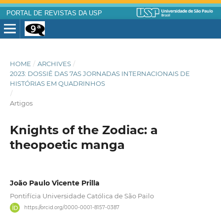
PORTAL DE REVISTAS DA USP
HOME
/
ARCHIVES
/
2023: DOSSIÊ DAS 7AS JORNADAS INTERNACIONAIS DE
HISTÓRIAS EM QUADRINHOS
/
Artigos
Knights of the Zodiac: a
theopoetic manga
João Paulo Vicente Prilla
Pontifícia Universidade Católica de São Pailo
https://orcid.org/0000-0001-8157-0387