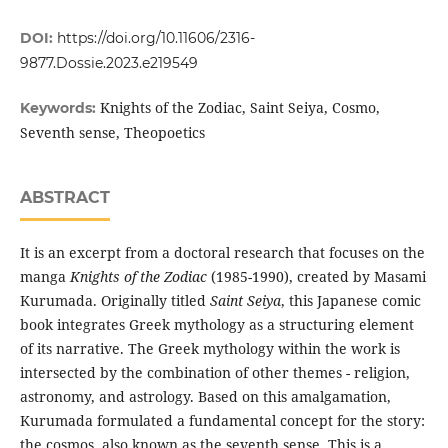
DOI:
https://doi.org/10.11606/2316-
9877.Dossie.2023.e219549
Knights of the Zodiac, Saint Seiya, Cosmo,
Keywords:
Seventh sense, Theopoetics
ABSTRACT
It is an excerpt from a doctoral research that focuses on the
manga
Knights of the Zodiac
(1985-1990), created by Masami
Kurumada. Originally titled
Saint Seiya
, this Japanese comic
book integrates Greek mythology as a structuring element
of its narrative. The Greek mythology within the work is
intersected by the combination of other themes - religion,
astronomy, and astrology. Based on this amalgamation,
Kurumada formulated a fundamental concept for the story:
the cosmos, also known as the seventh sense. This is a