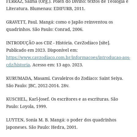
FERRAZ, Salma (Org.). Pólen do Divino: textos de Teologia e
Literatura. Blumenau: EDIFURB, 2011.
GRAVETT, Paul. Mangá: como o Japão reinventou os
quadrinhos. São Paulo: Conrad, 2006.
INTRODUÇÃO aos CDZ - História. CavZodíaco [site].
Publicado em 2023. Disponível em:
https://www.cavzodiaco.com.br/informacoes/introducao-aos-
cdz/historia
. Acesso em: 13 ago. 2023.
KURUMADA, Masami. Cavaleiros do Zodíaco: Saint Seiya.
São Paulo: JBC, 2012-2014. 28v.
KUSCHEL, Karl-Josef. Os escritores e as escrituras. São
Paulo: Loyola, 1999.
LUYTEN, Sonia M. B. Mangá: o poder dos quadrinhos
japoneses. São Paulo: Hedra, 2001.