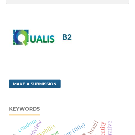
MAKE A SUBMISSION
KEYWORDS
condom
worldview
narrative
syphilis