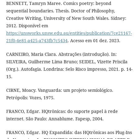
BENNETT, Tamryn Maree. Comics poetry: beyond
sequential boundaries. Thesis. Doctor of Philosophy,
Creative Writing, University of New South Wales. Sidney:
2012. Disponível em
https://unsworks.unsw.edu.au/entities/publication/7ce21167-
21f0-4e81-a425-a743fb7c5434
. Acesso em 01 dez. 2023.
CARNEIRO, Maria Clara. Abstrações (introdução). In:
SILVEIRA, Guilherme Lima Bruno; SEIDEL, Vizette Priscila
(Org.). Autofagia. Londrina: Selo Risco impresso, 2021. p. 14-
15.
CIRNE, Moacy. Vanguarda: um projeto semiológico.
Petrópolis: Vozes, 1975.
FRANCO, Edgar. HQtrônicas: do suporte papel à rede
internet. São Paulo: Annablume. Fapesp, 2004.
FRANCO, Edgar. HQ Expandida: das HQtrônicas aos Plug-Ins