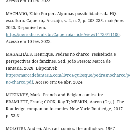
Acesso em 10 fev. 2023.
MACHADO, Fábio Purper. Algumas possibilidades da HQ-
escultura. Cajueiro,. Aracaju, v. 2, n. 2, p. 203-235, maio/nov.
2020. Disponível em:
https://periodicos.ufs.br/Cajueiro/article/view/14735/11100
.
Acesso em 10 fev. 2023.
MAGALHÃES, Henrique. Pedras no charco: resistência e
perspectivas dos fanzines. 5ed, João Pessoa: Marca de
Fantasia, 2028. Disponível:
https://marcadefantasia.com/livros/quiosque/pedrasnocharco/p
no-charco.pdf
. Acesso em: 04 abr. 2024.
MCKINNEY, Mark. French and Belgian comics. In:
BRAMLETT, Frank; COOK, Roy T; MESKIN, Aaron (Org.). The
Routledge companion to comics. New York: Routledge, 2017.
p. 53-61.
MOLOTIU, Andrei. Abstract comics: the anthology: 1967-