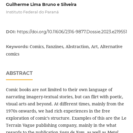
Guilherme Lima Bruno e Silveira
Instituto Federal do Paraná
DOI:
https://doi.org/10.11606/2316-9877.Dossie.2023.e219551
Comics, Fanzines, Abstraction, Art, Alternative
Keywords:
comics
ABSTRACT
Comic books are not limited to their own language of
narrating imagery-textual stories, but can flirt with poetic,
visual arts and beyond. At different times, mainly from the
1970s onwards, we had rich experiences in the free
exploration of comic’s structure. Examples of this are the Le
Terrain Vague publishing company, mainly in the what
regards to the publication
Saga de Xam
, as well as
Metal