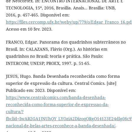
de Neocortex. In: ENCONTRO INTERNACIONAL DE ARTE E
TECNOLOGIA, 15º, 2016, Brasília. Anais... Brasília: UNB,
2016, p. 457-465. Disponível em:
https://files.cercomp.ufg.br/weby/up/779/o/Edgar_Franco_16.pd
Acesso em 10 fev. 2023.
FRANCO, Edgar. Panorama dos quadrinhos subterrâneos no
Brasil. In: CALAZANS, Flávio (Org.). As histórias em
quadrinhos no Brasil: teoria e prática. São Paulo:
INTERCOM; UNESP; PROEX, 1997. p. 51-65.
JESUS, Hugo. Banda Desenhada reconhecida como forma
superior de expressão da cultura. Central Comics. [site]
Publicado em: 2023. Disponível em:
https://www.centralcomics.com/banda-desenhada-
reconhecida-como-forma-superior-de-expressao-da-
cultura/?
fbclid=IwAR2GA1JNUhQY_LYOziA2DizoqORgO14123E24dlg08c9VK
nacional-de-belas-artes-reconhece-a-banda-desenhada/
.