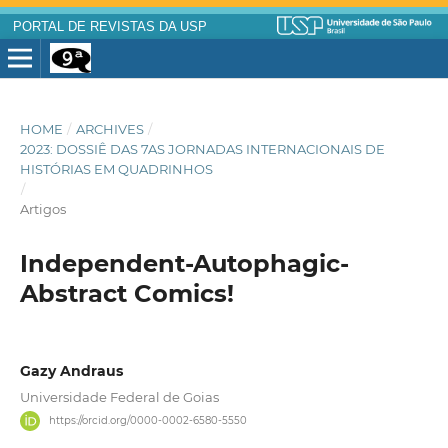
PORTAL DE REVISTAS DA USP
HOME
/
ARCHIVES
/
2023: DOSSIÊ DAS 7AS JORNADAS INTERNACIONAIS DE
HISTÓRIAS EM QUADRINHOS
/
Artigos
Independent-Autophagic-
Abstract Comics!
Gazy Andraus
Universidade Federal de Goias
https://orcid.org/0000-0002-6580-5550