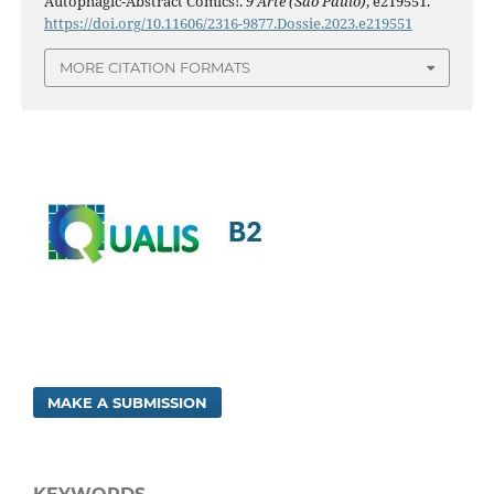
Autophagic-Abstract Comics!.
9 Arte (São Paulo)
, e219551.
https://doi.org/10.11606/2316-9877.Dossie.2023.e219551
MORE CITATION FORMATS
MAKE A SUBMISSION