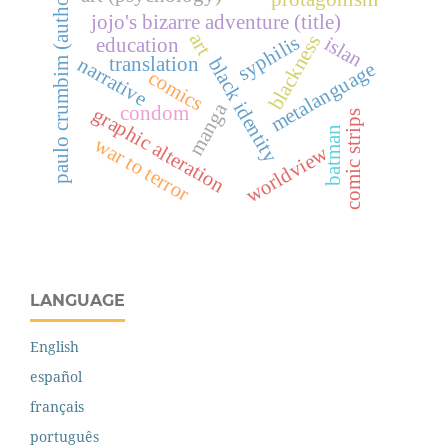
paulo crumbim (author)
jojo's bizarre adventure (title)
art
blackness
syphilis
islan
education
translation
narrative
black identity
metalanguage
comics
manga
condom
graphic alteration
comic strips
batman
war to terror
worldview
LANGUAGE
English
español
français
português