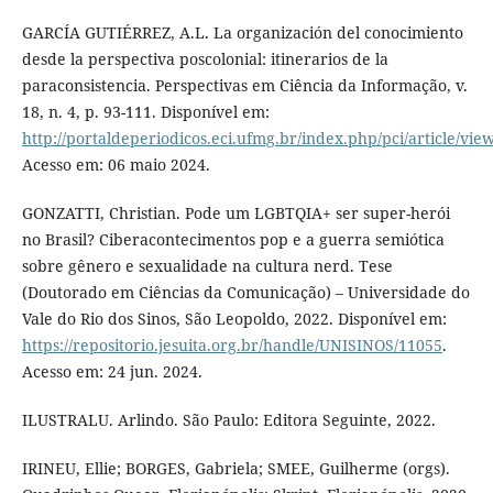
GARCÍA GUTIÉRREZ, A.L. La organización del conocimiento
desde la perspectiva poscolonial: itinerarios de la
paraconsistencia. Perspectivas em Ciência da Informação, v.
18, n. 4, p. 93-111. Disponível em:
http://portaldeperiodicos.eci.ufmg.br/index.php/pci/article/vie
Acesso em: 06 maio 2024.
GONZATTI, Christian. Pode um LGBTQIA+ ser super-herói
no Brasil? Ciberacontecimentos pop e a guerra semiótica
sobre gênero e sexualidade na cultura nerd. Tese
(Doutorado em Ciências da Comunicação) – Universidade do
Vale do Rio dos Sinos, São Leopoldo, 2022. Disponível em:
https://repositorio.jesuita.org.br/handle/UNISINOS/11055
.
Acesso em: 24 jun. 2024.
ILUSTRALU. Arlindo. São Paulo: Editora Seguinte, 2022.
IRINEU, Ellie; BORGES, Gabriela; SMEE, Guilherme (orgs).