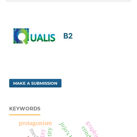
MAKE A SUBMISSION
KEYWORDS
protagonism
condom
media