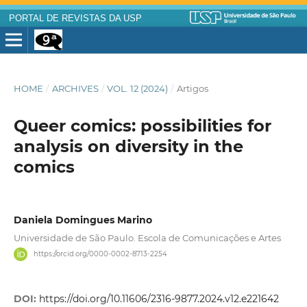
PORTAL DE REVISTAS DA USP
HOME
/
ARCHIVES
/
VOL. 12 (2024)
/
Artigos
Queer comics: possibilities for
analysis on diversity in the
comics
Daniela Domingues Marino
Universidade de São Paulo. Escola de Comunicações e Artes
https://orcid.org/0000-0002-8713-2254
DOI:
https://doi.org/10.11606/2316-9877.2024.v12.e221642