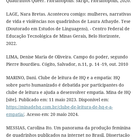
Quadrinhos Queer. Florianópolis: Skript, Florianópolis, 2020.
LAGE, Nara Bretas. Aconteceu comigo: mulheres, narrativas
de vida e violências nos quadrinhos de Laura Athayde. Tese
(Doutorado em Estudos de Linguagens), - Centro Federal de
Educação Tecnológica de Minas Gerais, Belo Horizonte,
2022.
LIMA, Denise Maria de Oliveira. Campo do poder, segundo
Pierre Bourdieu. Cógito, Salvador, n.11, p. 14 -19, out. 2010
MARINO, Dani. Clube de leitura de HQ e a empatia: HQ
sobre parto humanizado é debatida por participantes do
clube de leitura e ajuda a desenvolver empatia. Mina de HQ
[site]. Publicado em: 11 maio 2023. Disponível em:
https://minadehq.com.br/clube-de-leitura-de-hq-e-a-
empatia/
. Acesso em: 20 maio 2024.
MESSIAS, Carolina Ito. Um panorama da produção feminina
de quadrinhos publicados na internet no Brasil. Dissertação