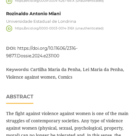
https://orcid.org/0009-0004-4267-641X (unauthenticated)
Rozinaldo Antonio Miani
Universidade Estadual de Londrina
https://orcid.org/0000-0003-0014-316X (unauthenticated)
DOI:
https://doi.org/10.11606/2316-
9877.Dossie.2024.e231100
Cartilha Maria da Penha, Lei Maria da Penha,
Keywords:
Violence against women, Comics
ABSTRACT
The fight against violence against women is one of the main
struggles of contemporary societies. Any type of violence
against women (physical, sexual, psychological, property,
moral) can no longer be tolerated and, in this sense, the