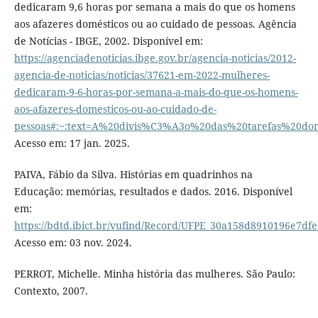
dedicaram 9,6 horas por semana a mais do que os homens
aos afazeres domésticos ou ao cuidado de pessoas. Agência
de Notícias - IBGE, 2002. Disponível em:
https://agenciadenoticias.ibge.gov.br/agencia-noticias/2012-
agencia-de-noticias/noticias/37621-em-2022-mulheres-
dedicaram-9-6-horas-por-semana-a-mais-do-que-os-homens-
aos-afazeres-domesticos-ou-ao-cuidado-de-
pessoas#:~:text=A%20divis%C3%A3o%20das%20tarefas%20d
Acesso em: 17 jan. 2025.
PAIVA, Fábio da Silva. Histórias em quadrinhos na
Educação: memórias, resultados e dados. 2016. Disponível
em:
https://bdtd.ibict.br/vufind/Record/UFPE_30a158d8910196e7d
Acesso em: 03 nov. 2024.
PERROT, Michelle. Minha história das mulheres. São Paulo:
Contexto, 2007.