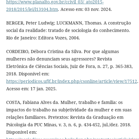
https://www.planalto.gov.br/ccivil_03/_ato2015-
2018/2015/lei/l13104.htm
. Acesso em: 03 nov. 2024.
BERGER, Peter Ludwig; LUCKMANN, Thomas. A construção
social da realidade: tratado de sociologia do conhecimento.
Rio de Janeiro: Editora Vozes, 2004.
CORDEIRO, Débora Cristina da Silva. Por que algumas
mulheres não denunciam seus agressores? Revista
Eletrônica de Ciências Sociais, Juiz de Fora, n. 27, p. 365-383,
2018. Disponível em:
https://periodicos.ufjf.br/index.php/csonline/article/view/17512
.
Acesso em: 17 jan. 2025.
COSTA, Fabiana Alves da. Mulher, trabalho e família: os
impactos do trabalho na subjetividade da mulher e em suas
relações familiares. Pretextos: Revista da Graduação em
Psicologia da PUC Minas, v. 3, n. 6, p. 434-452, jul./dez. 2018.
Disponível em: