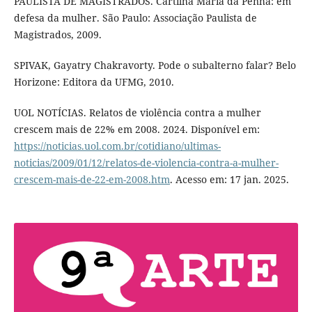
PAULISTA DE MAGISTRADOS. Cartilha Maria da Penha: em
defesa da mulher. São Paulo: Associação Paulista de
Magistrados, 2009.
SPIVAK, Gayatry Chakravorty. Pode o subalterno falar? Belo
Horizone: Editora da UFMG, 2010.
UOL NOTÍCIAS. Relatos de violência contra a mulher
crescem mais de 22% em 2008. 2024. Disponível em:
https://noticias.uol.com.br/cotidiano/ultimas-
noticias/2009/01/12/relatos-de-violencia-contra-a-mulher-
crescem-mais-de-22-em-2008.htm
. Acesso em: 17 jan. 2025.