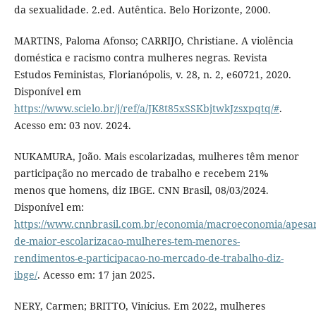
da sexualidade. 2.ed. Autêntica. Belo Horizonte, 2000.
MARTINS, Paloma Afonso; CARRIJO, Christiane. A violência
doméstica e racismo contra mulheres negras. Revista
Estudos Feministas, Florianópolis, v. 28, n. 2, e60721, 2020.
Disponível em
https://www.scielo.br/j/ref/a/JK8t85xSSKbjtwkJzsxpqtq/#
.
Acesso em: 03 nov. 2024.
NUKAMURA, João. Mais escolarizadas, mulheres têm menor
participação no mercado de trabalho e recebem 21%
menos que homens, diz IBGE. CNN Brasil, 08/03/2024.
Disponível em:
https://www.cnnbrasil.com.br/economia/macroeconomia/apesar
de-maior-escolarizacao-mulheres-tem-menores-
rendimentos-e-participacao-no-mercado-de-trabalho-diz-
ibge/
. Acesso em: 17 jan 2025.
NERY, Carmen; BRITTO, Vinícius. Em 2022, mulheres