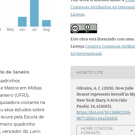
Commons Attribution 4.0 Internat
License
.
Este obra está licenciado com uma
Licença
Creative Commons Atribui
4.0 Internacional
.
Rio de Janeiro
HOW TO CITE
quadrinhos
 e Mestre em Mídias
Oliveira, A. C. (2026). How Julie
Doucet represents herself in M
Janeiro (UFRJ),
New York Diary.
9 Arte (São
uisadora visitante na
Paulo)
,
14
, e241832.
u seus estudos sobre
https://doi.org/10.11606/2316-
avura pela Escola de
9877.2026.v14.e241832
imeiro quadrinho
MORE CITATION
, vencedor do
Latin
FORMATS