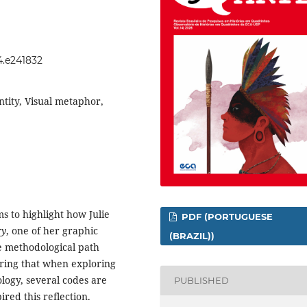
14.e241832
tity, Visual metaphor,
s to highlight how Julie
PDF (PORTUGUESE
ry
, one of her graphic
(BRAZIL))
e methodological path
dering that when exploring
ology, several codes are
PUBLISHED
ired this reflection.