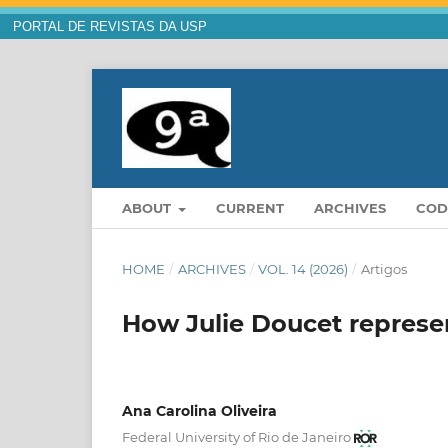
PORTAL DE REVISTAS DA USP
ABOUT
CURRENT
ARCHIVES
COD
HOME
/
ARCHIVES
/
VOL. 14 (2026)
/
Artigos
How Julie Doucet represen
Ana Carolina Oliveira
Federal University of Rio de Janeiro