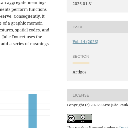
 can aggregate meanings
2026-01-31
ements perform functions
serve. Consequently, it
ame of a graphic memoir,
ISSUE
tures, spatial codes, and
. Julie Doucet uses the
Vol. 14 (2026)
 add a series of meanings
SECTION
Artigos
LICENSE
Copyright (c) 2026 9 Arte (São Paul
This work is licensed under a
Creat