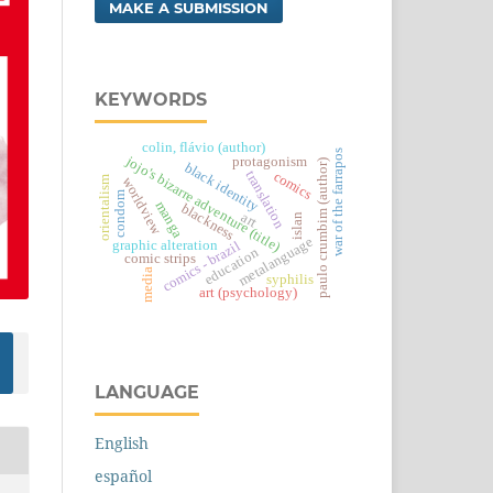
MAKE A SUBMISSION
KEYWORDS
colin, flávio (author)
war of the farrapos
jojo's bizarre adventure (title)
protagonism
paulo crumbim (author)
black identity
translation
comics
orientalism
worldview
condom
manga
blackness
art
islan
metalanguage
graphic alteration
comics - brazil
education
comic strips
media
syphilis
art (psychology)
LANGUAGE
English
español