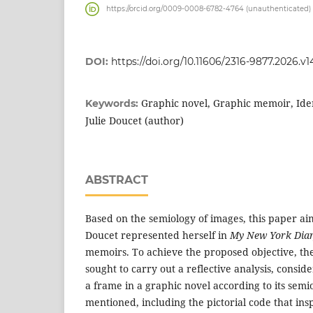
https://orcid.org/0009-0008-6782-4764 (unauthenticated)
DOI:
https://doi.org/10.11606/2316-9877.2026.v
Graphic novel, Graphic memoir, Iden
Keywords:
Julie Doucet (author)
ABSTRACT
Based on the semiology of images, this paper aim
Doucet represented herself in
My New York Dia
memoirs. To achieve the proposed objective, th
sought to carry out a reflective analysis, consi
a frame in a graphic novel according to its semi
mentioned, including the pictorial code that insp