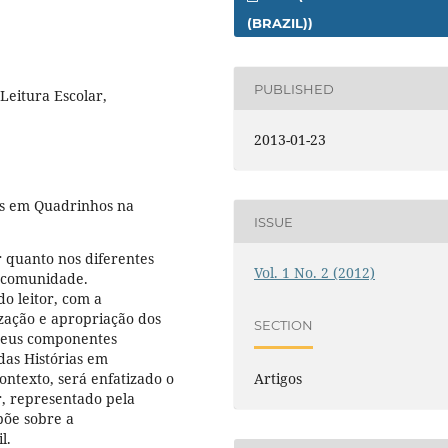
(BRAZIL))
PUBLISHED
Leitura Escolar,
2013-01-23
as em Quadrinhos na
ISSUE
r quanto nos diferentes
Vol. 1 No. 2 (2012)
a comunidade.
o leitor, com a
zação e apropriação dos
SECTION
 seus componentes
das Histórias em
ntexto, será enfatizado o
Artigos
r, representado pela
põe sobre a
l.