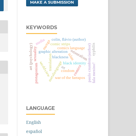
MAKE A SUBMISSION
KEYWORDS
colin, flávio (author)
media
manga
comic strips
syphilis
art (psychology)
paulo crumbim (author)
comics language
sexuality
orientalism
graphic alteration
islan
translation
blackness
metalanguage
worldview
black identity
fala menino!
protagonism
comics
art
condom
war of the farrapos
LANGUAGE
English
español