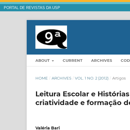
PORTAL DE REVISTAS DA USP
ABOUT
CURRENT
ARCHIVES
COD
HOME
/
ARCHIVES
/
VOL. 1 NO. 2 (2012)
/
Artigos
Leitura Escolar e História
criatividade e formação d
Valéria Bari