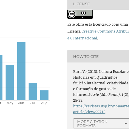
LICENSE
Este obra está licenciado com uma
Licença
Creative Commons Atribui
4.0 Internacional
.
HOW TO CITE
Bari, V. (2013). Leitura Escolar e
Histórias em Quadrinhos:
fruição intelectual, criatividade
e formação de gostos de
leitores.
9 Arte (São Paulo)
,
1
(2)
25-33.
https://revistas.usp.br/nonaarte
article/view/99715
MORE CITATION
FORMATS