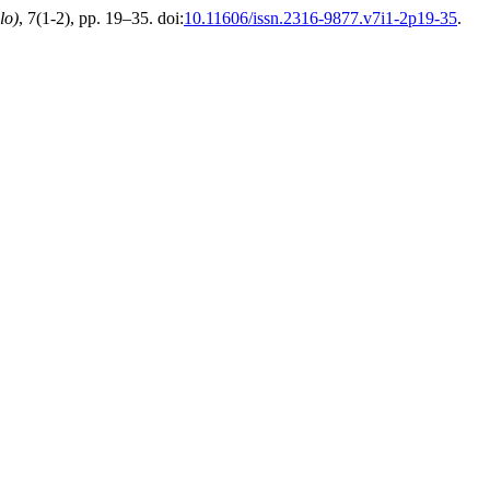
lo)
, 7(1-2), pp. 19–35. doi:
10.11606/issn.2316-9877.v7i1-2p19-35
.