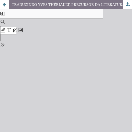
TRADUZINDO YVES THÉRIAULT, PRECURSOR DA LITERATURA FANTÁSTICA MODERNA DO QUEBEC