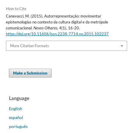
How to Cite
Canevacci, M. (2015). Autorrepresentação: movimentar
epistemologias no contexto da cultura digital e da metrópole
comunicacional.
Novos Olhares
,
4
(1), 16-20.
https://doi.org/10.11606/issn.2238-7714.no.2015.102237
More Citation Formats
Make a Submission
Language
English
español
português