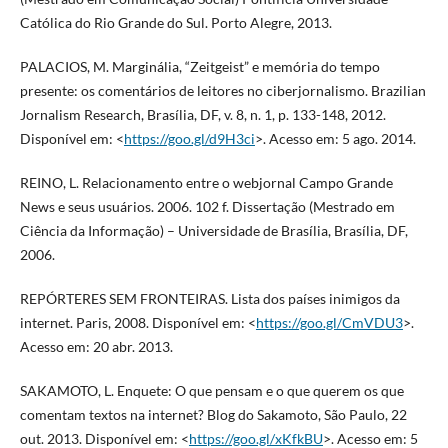
Católica do Rio Grande do Sul. Porto Alegre, 2013.
PALACIOS, M. Marginália, “Zeitgeist” e memória do tempo
presente: os comentários de leitores no ciberjornalismo. Brazilian
Jornalism Research, Brasília, DF, v. 8, n. 1, p. 133-148, 2012.
Disponível em: <
https://goo.gl/d9H3ci
>. Acesso em: 5 ago. 2014.
REINO, L. Relacionamento entre o webjornal Campo Grande
News e seus usuários. 2006. 102 f. Dissertação (Mestrado em
Ciência da Informação) – Universidade de Brasília, Brasília, DF,
2006.
REPÓRTERES SEM FRONTEIRAS. Lista dos países inimigos da
internet. Paris, 2008. Disponível em: <
https://goo.gl/CmVDU3
>.
Acesso em: 20 abr. 2013.
SAKAMOTO, L. Enquete: O que pensam e o que querem os que
comentam textos na internet? Blog do Sakamoto, São Paulo, 22
out. 2013. Disponível em: <
https://goo.gl/xKfkBU
>. Acesso em: 5