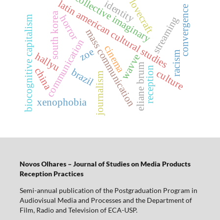
collective imaginary
lovecraft
latin american cultural studies
identity
convergence
south korea
horror
biocognitive capitalism
streaming
mass communication
communication
cinema
zoe
racism
hallyu
wavve
eliane brum
reception
china
brazil
culture
journalism
xenophobia
Novos Olhares – Journal of Studies on Media Products
Reception Practices
Semi-annual publication of the Postgraduation Program in
Audiovisual Media and Processes and the Department of
Film, Radio and Television of ECA-USP.