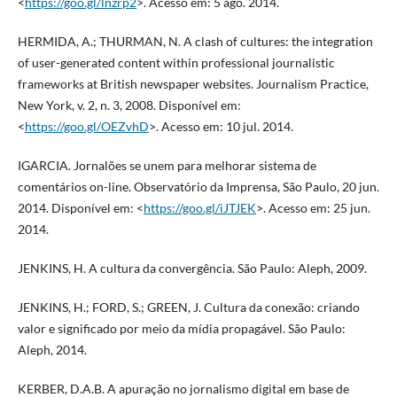
<
https://goo.gl/lnzrp2
>. Acesso em: 5 ago. 2014.
HERMIDA, A.; THURMAN, N. A clash of cultures: the integration
of user-generated content within professional journalistic
frameworks at British newspaper websites. Journalism Practice,
New York, v. 2, n. 3, 2008. Disponível em:
<
https://goo.gl/OEZvhD
>. Acesso em: 10 jul. 2014.
IGARCIA. Jornalões se unem para melhorar sistema de
comentários on-line. Observatório da Imprensa, São Paulo, 20 jun.
2014. Disponível em: <
https://goo.gl/iJTJEK
>. Acesso em: 25 jun.
2014.
JENKINS, H. A cultura da convergência. São Paulo: Aleph, 2009.
JENKINS, H.; FORD, S.; GREEN, J. Cultura da conexão: criando
valor e significado por meio da mídia propagável. São Paulo:
Aleph, 2014.
KERBER, D.A.B. A apuração no jornalismo digital em base de