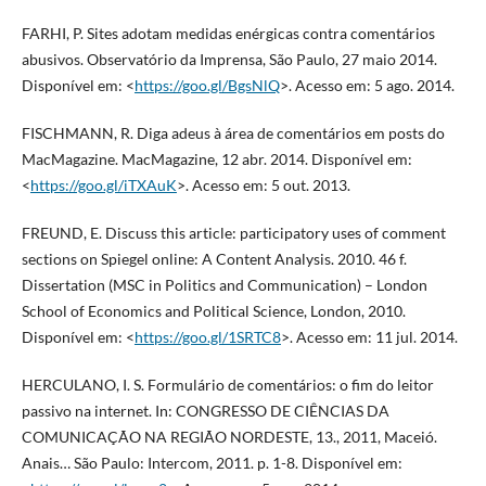
FARHI, P. Sites adotam medidas enérgicas contra comentários
abusivos. Observatório da Imprensa, São Paulo, 27 maio 2014.
Disponível em: <
https://goo.gl/BgsNlQ
>. Acesso em: 5 ago. 2014.
FISCHMANN, R. Diga adeus à área de comentários em posts do
MacMagazine. MacMagazine, 12 abr. 2014. Disponível em:
<
https://goo.gl/iTXAuK
>. Acesso em: 5 out. 2013.
FREUND, E. Discuss this article: participatory uses of comment
sections on Spiegel online: A Content Analysis. 2010. 46 f.
Dissertation (MSC in Politics and Communication) – London
School of Economics and Political Science, London, 2010.
Disponível em: <
https://goo.gl/1SRTC8
>. Acesso em: 11 jul. 2014.
HERCULANO, I. S. Formulário de comentários: o fim do leitor
passivo na internet. In: CONGRESSO DE CIÊNCIAS DA
COMUNICAÇÃO NA REGIÃO NORDESTE, 13., 2011, Maceió.
Anais… São Paulo: Intercom, 2011. p. 1-8. Disponível em: