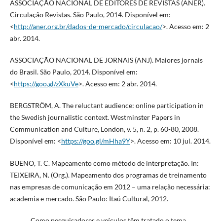
ASSOCIAÇÃO NACIONAL DE EDITORES DE REVISTAS (ANER).
Circulação Revistas. São Paulo, 2014. Disponível em:
<
http://aner.org.br/dados-de-mercado/circulacao/
>. Acesso em: 2
abr. 2014.
ASSOCIAÇÃO NACIONAL DE JORNAIS (ANJ). Maiores jornais
do Brasil. São Paulo, 2014. Disponível em:
<
https://goo.gl/zXkuVe
>. Acesso em: 2 abr. 2014.
BERGSTRÖM, A. The reluctant audience: online participation in
the Swedish journalistic context. Westminster Papers in
Communication and Culture, London, v. 5, n. 2, p. 60-80, 2008.
Disponível em: <
https://goo.gl/mHha9Y
>. Acesso em: 10 jul. 2014.
BUENO, T. C. Mapeamento como método de interpretação. In:
TEIXEIRA, N. (Org.). Mapeamento dos programas de treinamento
nas empresas de comunicação em 2012 – uma relação necessária:
academia e mercado. São Paulo: Itaú Cultural, 2012.
______. Como pesquisadores e veículos têm tratado o tema