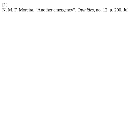
[1]
N. M. F. Moreira, “Another emergency”,
Opiniães
, no. 12, p. 290, Ju