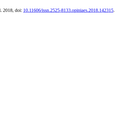
l. 2018, doi:
10.11606/issn.2525-8133.opiniaes.2018.142315
.