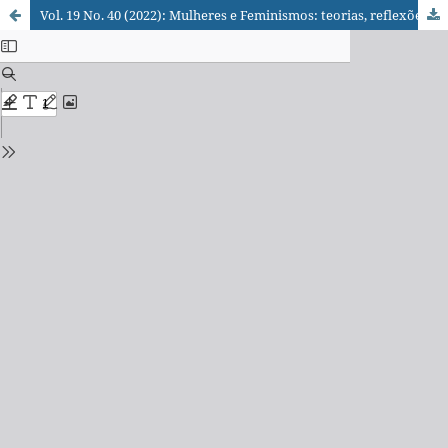
Vol. 19 No. 40 (2022): Mulheres e Feminismos: teorias, reflexões e processos comunicativos