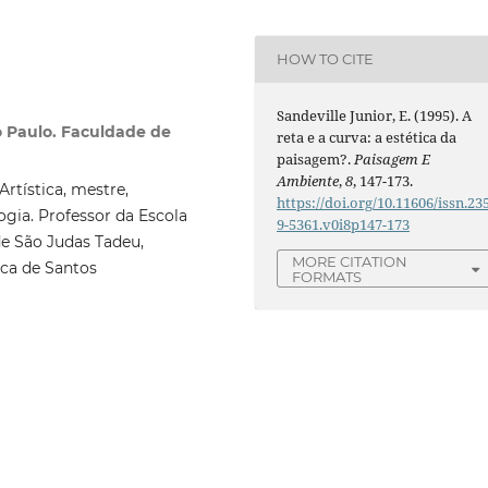
HOW TO CITE
Sandeville Junior, E. (1995). A
o Paulo. Faculdade de
reta e a curva: a estética da
paisagem?.
Paisagem E
Ambiente
,
8
, 147-173.
rtística, mestre,
https://doi.org/10.11606/issn.23
gia. Professor da Escola
9-5361.v0i8p147-173
de São Judas Tadeu,
MORE CITATION
ica de Santos
FORMATS