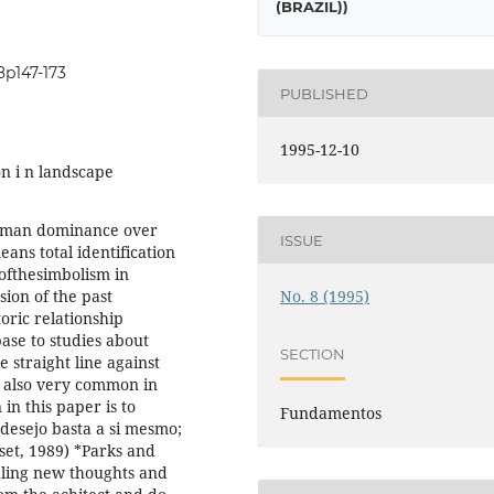
(BRAZIL))
8p147-173
PUBLISHED
1995-12-10
 i n landscape
 human dominance over
ISSUE
ans total identification
ofthesimbolism in
sion of the past
No. 8 (1995)
oric relationship
ase to studies about
SECTION
e straight line against
re also very common in
in this paper is to
Fundamentos
 desejo basta a si mesmo;
et, 1989) *Parks and
aling new thoughts and