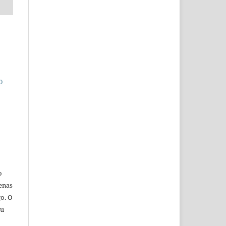
0
o
penas
go. O
eu