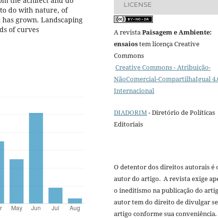
from the achitect and do
LICENSE
to do with nature, of
rt has grown. Landscaping
nds of curves
A revista
Paisagem e Ambiente:
ensaios
tem licença Creative
Commons
Creative Commons - Atribuição-
NãoComercial-CompartilhaIgual 4.
Internacional
DIADORIM
- Diretório de Políticas
Editoriais
O detentor dos direitos autorais é 
autor do artigo. A revista exige a
o ineditismo na publicação do arti
autor tem do direito de divulgar s
artigo conforme sua conveniência.