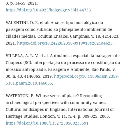
3, p. 34-55, 2021.
https://doi.org/10.4025/bolgeogr.v38i3.44733
VALENTINI, D. R. et al. Análise tipo-morfológica da
paisagem como subsídio ao planejamento ambiental de
cidades médias. Oculum Ensaios, Campinas, v. 18, e214623,
2021.
https://doi.org/10.24220/2318-0919v18e2021a4623
.
VILLELA, A. L. V. et al. A dinâmica espacial da paisagem de
Chapecó (SC): interpretação do processo de constituição do
mosaico antropizado. Paisagem e Ambiente, São Paulo, v.
30, n. 43, e146065, 2019.
https://doi.org/10.11606/issn.2359-
5361.paam.2019.146065
.
WATERTON, E. Whose sense of place? Reconciling
archaeological perspectives with community values:
Cultural landscapes in England. International Journal of
Heritage Studies, London, v. 11, n. 4, p. 309-325, 2005.
https://doi.org/10.1080/13527250500235591