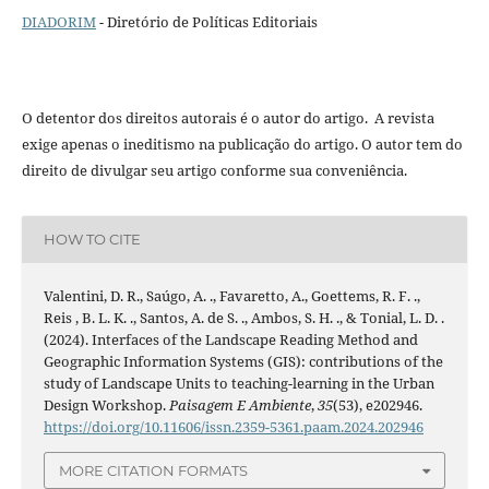
DIADORIM
- Diretório de Políticas Editoriais
O detentor dos direitos autorais é o autor do artigo. A revista
exige apenas o ineditismo na publicação do artigo. O autor tem do
direito de divulgar seu artigo conforme sua conveniência.
HOW TO CITE
Valentini, D. R., Saúgo, A. ., Favaretto, A., Goettems, R. F. .,
Reis , B. L. K. ., Santos, A. de S. ., Ambos, S. H. ., & Tonial, L. D. .
(2024). Interfaces of the Landscape Reading Method and
Geographic Information Systems (GIS): contributions of the
study of Landscape Units to teaching-learning in the Urban
Design Workshop.
Paisagem E Ambiente
,
35
(53), e202946.
https://doi.org/10.11606/issn.2359-5361.paam.2024.202946
MORE CITATION FORMATS