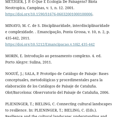
METZGER, J. P. O Que É Ecologia De Paisagens? Biota
Neotropica, Campinas, v. 1, n. 12. 2001.
https://doi.org/10.1590/S1676-06032001000100006
.
MINAYO, M. C. de S. Disciplinaridade, interdisciplinaridade
e complexidade. . Emancipação, Ponta Grossa, v. 10, n. 2, p.
435-442, 2011.
https://doi.org/10.5212/Emancipacao.v.10i2.435-442
MORIN, E. Introdução ao pensamento complexo. 4. ed.
Porto Alegre: Sulina, 2011.
NOGUÉ, J.; SALA, P. Prototipo de Catálogo de Paisaje: Bases
conceptuales, metodológicas y procedimentales para la
elaboración de los Catálogos de Paisaje de Cataluña.
Olot/Barcelona: Observatorio del Paisaje de Cataluña, 2006.
PLIENINGER, T.; BIELING, C. Connecting cultural landscapes
to resilience. In: PLIENINGER, T.; BIELING, C. (Eds.).
Resilience and the cultural landscape: understanding and