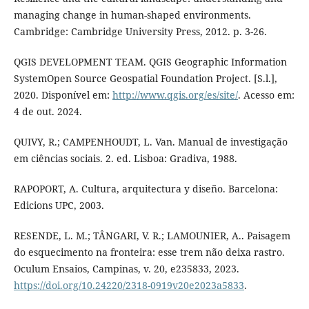
managing change in human-shaped environments.
Cambridge: Cambridge University Press, 2012. p. 3-26.
QGIS DEVELOPMENT TEAM. QGIS Geographic Information
SystemOpen Source Geospatial Foundation Project. [S.l.],
2020. Disponível em:
http://www.qgis.org/es/site/
. Acesso em:
4 de out. 2024.
QUIVY, R.; CAMPENHOUDT, L. Van. Manual de investigação
em ciências sociais. 2. ed. Lisboa: Gradiva, 1988.
RAPOPORT, A. Cultura, arquitectura y diseño. Barcelona:
Edicions UPC, 2003.
RESENDE, L. M.; TÂNGARI, V. R.; LAMOUNIER, A.. Paisagem
do esquecimento na fronteira: esse trem não deixa rastro.
Oculum Ensaios, Campinas, v. 20, e235833, 2023.
https://doi.org/10.24220/2318-0919v20e2023a5833
.