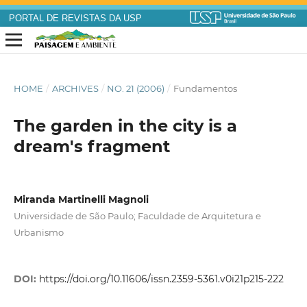
PORTAL DE REVISTAS DA USP
HOME
/
ARCHIVES
/
NO. 21 (2006)
/
Fundamentos
The garden in the city is a
dream's fragment
Miranda Martinelli Magnoli
Universidade de São Paulo; Faculdade de Arquitetura e
Urbanismo
DOI:
https://doi.org/10.11606/issn.2359-5361.v0i21p215-222