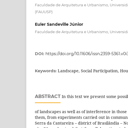
Faculdade de Arquitetura e Urbanismo, Universi
(FAUUSP)
Euler Sandeville Júnior
Faculdade de Arquitetura e Urbanismo, Universi
DOI:
https://doi.org/10.11606/issn.2359-5361.v
Landscape, Social Participation, Hou
Keywords:
ABSTRACT
In this text we present some possi
of landscapes as well as of interference in tho
them, from experiments carried out in communit
Serra da Cantareira – district of Brasilândia – 