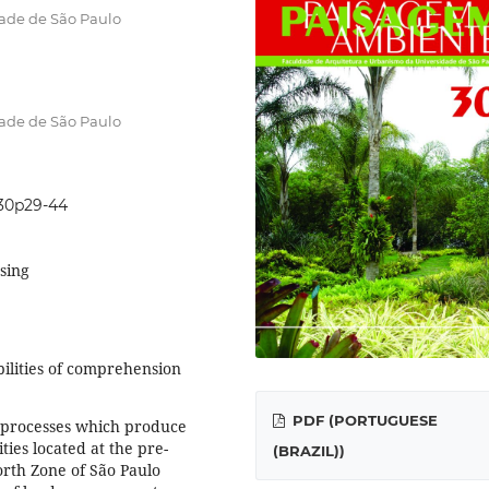
dade de São Paulo
dade de São Paulo
0i30p29-44
sing
bilities of comprehension
PDF (PORTUGUESE
se processes which produce
ies located at the pre-
(BRAZIL))
North Zone of São Paulo