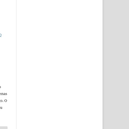
0
o
penas
go. O
eu