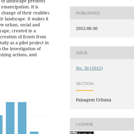
y of landscape presents
f emancipation. It is
change of their realities
PUBLISHED
ir landscape. It makes it
ew urban, social and
2012-06-30
cape, created in a
 creation of fronts from
udy as a pilot project in
 the investigation of
ISSUE
izing actions, and
No. 30 (2012)
SECTION
Paisagem Urbana
LICENSE