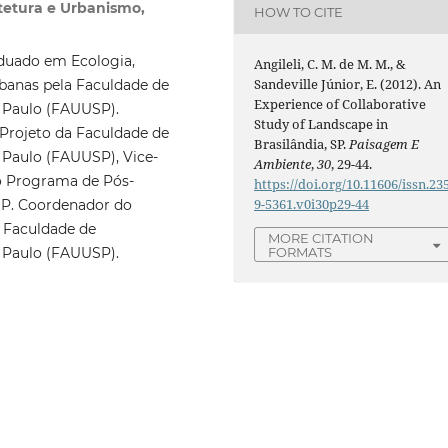
itetura e Urbanismo,
HOW TO CITE
aduado em Ecologia,
Angileli, C. M. de M. M., &
Sandeville Júnior, E. (2012). An
banas pela Faculdade de
Experience of Collaborative
o Paulo (FAUUSP).
Study of Landscape in
Projeto da Faculdade de
Brasilândia, SP.
Paisagem E
 Paulo (FAUUSP), Vice-
Ambiente
,
30
, 29-44.
o Programa de Pós-
https://doi.org/10.11606/issn.23
9-5361.v0i30p29-44
SP. Coordenador do
, Faculdade de
MORE CITATION
FORMATS
o Paulo (FAUUSP).