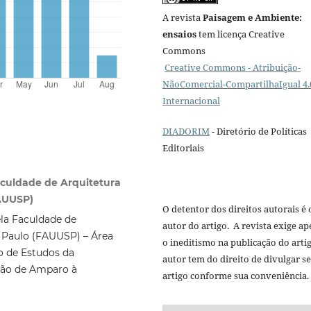
A revista
Paisagem e Ambiente:
ensaios
tem licença Creative
Commons
Creative Commons - Atribuição-
NãoComercial-CompartilhaIgual 4.
Internacional
DIADORIM
- Diretório de Políticas
Editoriais
aculdade de Arquitetura
FAUUSP)
O detentor dos direitos autorais é 
ela Faculdade de
autor do artigo. A revista exige a
 Paulo (FAUUSP) – Área
o ineditismo na publicação do arti
o de Estudos da
autor tem do direito de divulgar s
ção de Amparo à
artigo conforme sua conveniência.