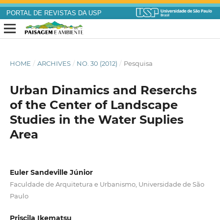
PORTAL DE REVISTAS DA USP
HOME
/
ARCHIVES
/
NO. 30 (2012)
/
Pesquisa
Urban Dinamics and Reserchs
of the Center of Landscape
Studies in the Water Suplies
Area
Euler Sandeville Júnior
Faculdade de Arquitetura e Urbanismo, Universidade de São
Paulo
Priscila Ikematsu