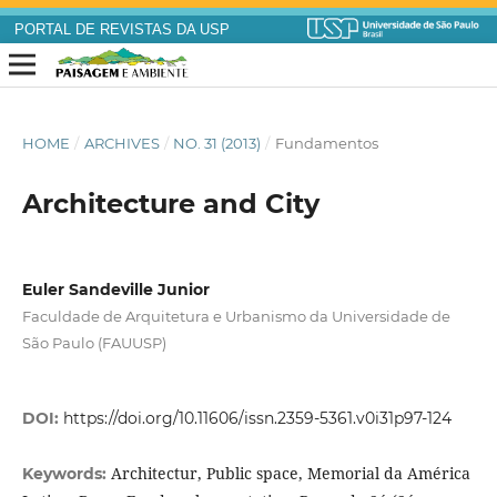
PORTAL DE REVISTAS DA USP
HOME
/
ARCHIVES
/
NO. 31 (2013)
/
Fundamentos
Architecture and City
Euler Sandeville Junior
Faculdade de Arquitetura e Urbanismo da Universidade de
São Paulo (FAUUSP)
DOI:
https://doi.org/10.11606/issn.2359-5361.v0i31p97-124
Architectur, Public space, Memorial da América
Keywords: