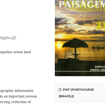
i23p214-221
cupation urban land
PDF (PORTUGUESE
eographic Information
 in an important avenue
(BRAZIL))
erving reduction of