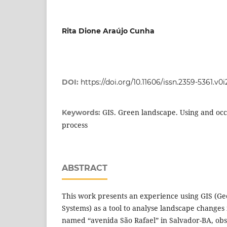
Rita Dione Araújo Cunha
DOI:
https://doi.org/10.11606/issn.2359-5361.v0
GIS. Green landscape. Using and oc
Keywords:
process
ABSTRACT
This work presents an experience using GIS (G
Systems) as a tool to analyse landscape changes
named “avenida São Rafael” in Salvador-BA, obs