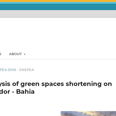
S
ABOUT
EPEA 2006
/
ENEPEA
lysis of green spaces shortening on
dor - Bahia