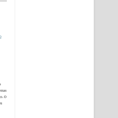
0
o
penas
go. O
eu