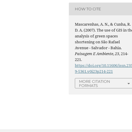
HOW TO CITE
Mascarenhas, A. N., & Cunha, R.
D. A. (2007). The use of GIS in th
analysis of green spaces
shortening on São Rafael
Avenue - Salvador - Bahia.
Paisagem E Ambiente
,
23
, 214-
221.
https://doi.org/10.11606/issn.23
9-5361.v0i23p214-221
MORE CITATION
FORMATS