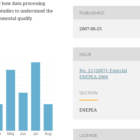
w how data processing
studies to understand the
PUBLISHED
onmental qualify
2007-06-25
ISSUE
No. 23 (2007): Especial
ENEPEA 2006
SECTION
ENEPEA
LICENSE