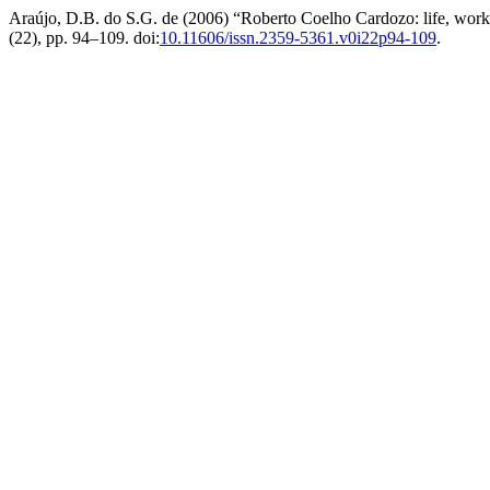
Araújo, D.B. do S.G. de (2006) “Roberto Coelho Cardozo: life, work 
(22), pp. 94–109. doi:
10.11606/issn.2359-5361.v0i22p94-109
.