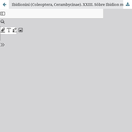
Ibidionini (Coleoptera, Cerambycinae). XXIII. Sôbre Ibidion maronicum Thomson, 1867, espécie polimórfica