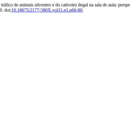
ráfico de animais silvestres e do cativeiro ilegal na sala de aula: pers
0. doi:
10.18675/2177-580X.vol11.n1.p66-80
.