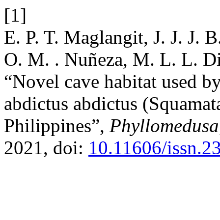
[1]
E. P. T. Maglangit, J. J. J. 
O. M. . Nuñeza, M. L. L. D
“Novel cave habitat used by
abdictus abdictus (Squamata
Philippines”,
Phyllomedusa
2021, doi:
10.11606/issn.2