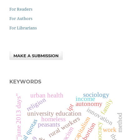
For Readers
For Authors
For Librarians
MAKE A SUBMISSION
KEYWORDS
sociology
urban health
“june 2013 days”
income
religion
family
autonomy
ipt
innovation
university education
method
rural workers
homeless
racial quotas
abortion
peasants
democracy
racism
work