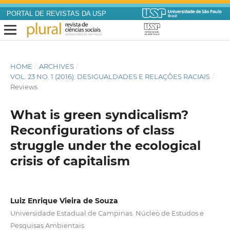
PORTAL DE REVISTAS DA USP
HOME
/
ARCHIVES
/
VOL. 23 NO. 1 (2016): DESIGUALDADES E RELAÇÕES RACIAIS
/
Reviews
What is green syndicalism?
Reconfigurations of class
struggle under the ecological
crisis of capitalism
Luiz Enrique Vieira de Souza
Universidade Estadual de Campinas. Núcleo de Estudos e
Pesquisas Ambientais