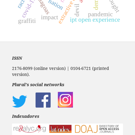
extractive capitalism
thought
covid-19
alagoas
nation
devil
pandemic
impact
ipt open experience
graffiti
ISSN
2176-8099 (online version) | 0104-6721 (printed
version).
Plural's social networks
Indexadores