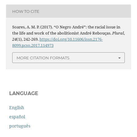
HOW TO CITE
Soares, A. M. P. (2017). “O Negro André”: the racial issue in
the life and work of the abolitionist André Rebouças.
Plural
,
24
(1), 242-269.
https://doi.org/10.11606/issn.2176-
8099.pcso.2017.114973
MORE CITATION FORMATS
LANGUAGE
English
español
português