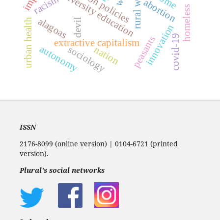
rural workers
university education
racism
abortion
homeless
alagoas
urban health
devil
innovation
covid-19
peasants
extractive capitalism
autonomy
nation
sociology
ISSN
2176-8099 (online version) | 0104-6721 (printed
version).
Plural's social networks