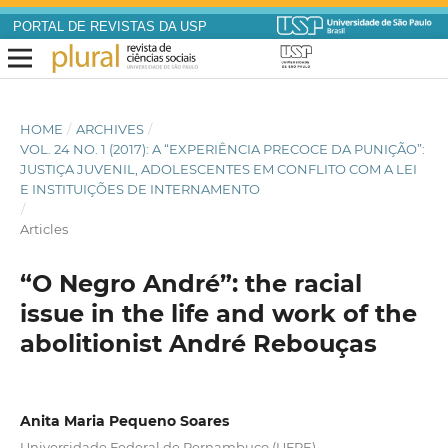
PORTAL DE REVISTAS DA USP
HOME
/
ARCHIVES
/
VOL. 24 NO. 1 (2017): A “EXPERIÊNCIA PRECOCE DA PUNIÇÃO”:
JUSTIÇA JUVENIL, ADOLESCENTES EM CONFLITO COM A LEI
E INSTITUIÇÕES DE INTERNAMENTO
/
Articles
“O Negro André”: the racial
issue in the life and work of the
abolitionist André Rebouças
Anita Maria Pequeno Soares
Universidade Federal de Pernambuco (UFPE)