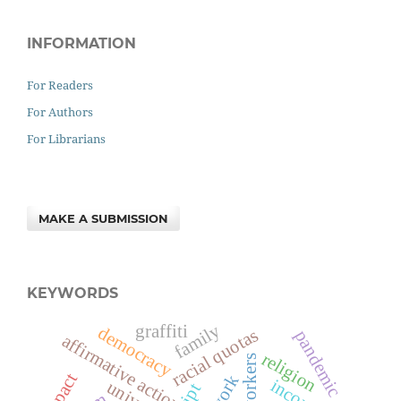
INFORMATION
For Readers
For Authors
For Librarians
MAKE A SUBMISSION
KEYWORDS
family
graffiti
democracy
racial quotas
pandemic
affirmative action policies
religion
impact
work
income
ipt