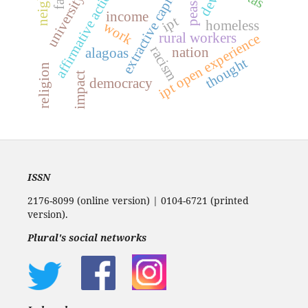
affirmative action policies
extractive capitalism
peasants
devil
income
ipt
homeless
work
rural workers
ipt open experience
racism
nation
alagoas
thought
religion
impact
democracy
ISSN
2176-8099 (online version) | 0104-6721 (printed
version).
Plural's social networks