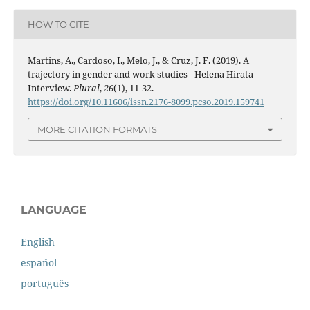
HOW TO CITE
Martins, A., Cardoso, I., Melo, J., & Cruz, J. F. (2019). A
trajectory in gender and work studies - Helena Hirata
Interview.
Plural
,
26
(1), 11-32.
https://doi.org/10.11606/issn.2176-8099.pcso.2019.159741
MORE CITATION FORMATS
LANGUAGE
English
español
português