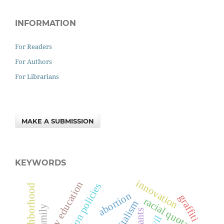
INFORMATION
For Readers
For Authors
For Librarians
MAKE A SUBMISSION
KEYWORDS
innovation
university education
neighborhood
abortion
graffiti
racial quotas
family