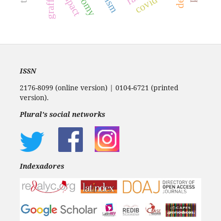
covid-19
impact
graffiti
ISSN
2176-8099 (online version) | 0104-6721 (printed
version).
Plural's social networks
Indexadores