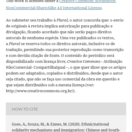
This work is licensed under a
Creative Commons Attribution-
NonCommercial-ShareAlike 4.0 International License
.
Ao submeter seu trabalho à
Plural
, o autor concorda que: o envio
de originais à revista implica autorização para publicação e
divulgação, ficando acordado que não serão pagos direitos
autorais de nenhuma espécie. Uma vez publicados os textos,
a
Plural
se reserva todos os direitos autorais, inclusive os de
tradução, permitindo sua posterior reprodução como transcrição
e com devida citação de fonte.
O conteúdo do periódico será
disponibilizado com licença livre,
Creative Commons -
Atribuição
NãoComercial- CompartilhaIgual –
, o que quer dizer que os artigos
podem ser adaptados, copiados e distribuídos, desde que o autor
seja citado, que não se faça uso comercial da obra em questão e
que sejam distribuídos sob a mesma licença (ver:
http://www.creativecommons.org.br/).
HOW TO CITE
Goes, A., Souza, M., & Ennes, M. (2020). Ethnic/national
solidarity mechanisms and immigration: Chinese and South-