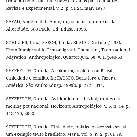
trabalho no Brasil atual: novos desafios para a análise.
Revista e Experimental, v. 2, p. 11-24, mar. 1997.
SAYAD, Abdelmalek. A imigração ou os paradoxos da
Alteridade. São Paulo: Ed. Edusp, 1998.
SCHILLER, Nina; BASCH, Linda; BLANC, Cristina (1995).
From Immigrant to Transmigrant: Theorizing Transnational
Migration. Anthropological Quarterly, n. 68, v. 1, p.48-63.
SEYEFERTH, Giralda. A colonização alemã no Brasil:
etnicidade e conflito. In: FAUSTO, Boris (org.). Fazer a
América. São Paulo: Edusp, 1999b. p. 272 – 311.
SEYEFERTH, Giralda. As identidades dos imigrantes e o
melting pot nacional. Horizonte Antropológico. v. 6, n. 14, p.
143-176, 2000.
SEYEFERTH, Giralda. Etnicidade, política e ascensão social:
um exemplo teuto-brasileiro. Mana, vol. 5, n. 2, p. 61-88,