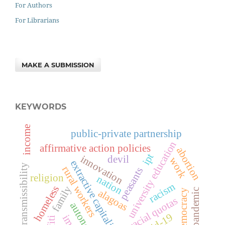
For Authors
For Librarians
MAKE A SUBMISSION
KEYWORDS
income
public-private partnership
university education
affirmative action policies
abortion
ipt
innovation
devil
work
extractive capitalism
transmissibility
rural workers
peasants
religion
nation
racism
homeless
family
pandemic
alagoas
democracy
racial quotas
autonomy