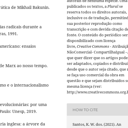
autorais de nenhuma espécie. Uma
publicados os textos, a
Plural
se
rática de Mikhail Bakunin.
reserva todos os direitos autorais,
inclusive os de tradução, permitin
sua posterior reprodução como
ias radicais durante a
transcrição e com devida citação d
ras, 1991.
fonte.
O conteúdo do periódico ser
disponibilizado com licença
-americano: ensaios
livre,
Creative Commons -
Atribuiç
NãoComercial- CompartilhaIgual –
que quer dizer que os artigos pod
ser adaptados, copiados e distribuí
 de Marx ao nosso tempo.
desde que o autor seja citado, que
se faça uso comercial da obra em
questão e que sejam distribuídos s
smo e o internacionalismo
mesma licença (ver:
http://www.creativecommons.org.b
revolucionárias: por uma
HOW TO CITE
 Paulo: Unesp, 2019.
ia inglesa: a árvore da
Santos, K. W. dos. (2021). An