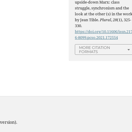
upside-down Marx: class
struggle, synchronism and the
look at the other (s) in the wor
by Jean Tible.
Plural
,
28
(1), 325-
330.
https://doi.org/10.11606/issn.21
6-8099.pcso.2021.172554
MORE CITATION
FORMATS
version).