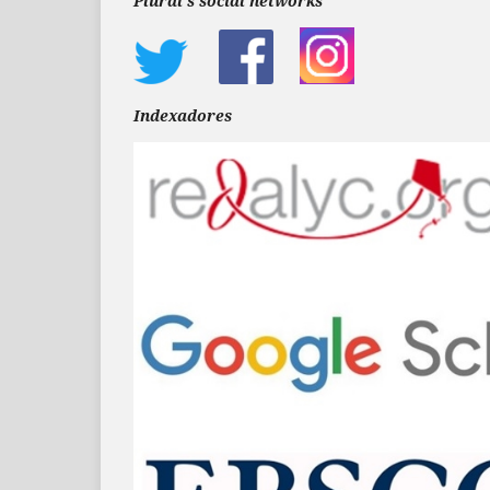
Plural's social networks
Indexadores