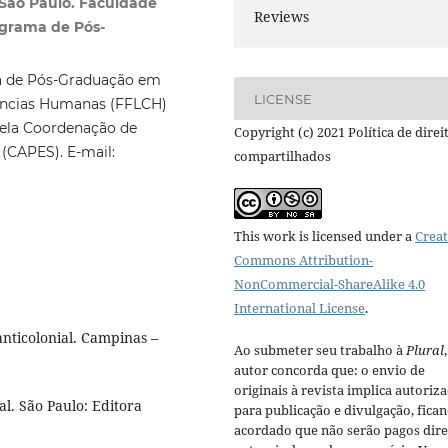
 São Paulo. Faculdade
Reviews
ograma de Pós-
a de Pós-Graduação em
LICENSE
Ciências Humanas (FFLCH)
pela Coordenação de
Copyright (c) 2021 Política de direi
(CAPES). E-mail:
compartilhados
This work is licensed under a
Creat
Commons Attribution-
NonCommercial-ShareAlike 4.0
International License
.
nticolonial. Campinas –
Ao submeter seu trabalho à
Plural
autor concorda que: o envio de
originais à revista implica autoriz
l. São Paulo: Editora
para publicação e divulgação, fica
acordado que não serão pagos dire