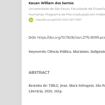
Kauan William dos Santos
Universidade de São Paulo. Faculdade de Filosofia
Humanas. Programa de Pós-Graduação em Histór
https://orcid.org/0000-0003-3677-9397
DOI:
https://doi.org/10.11606/issn.2176-8099.pc
Ciência Política, Marxismo, Indigeni
Keywords:
ABSTRACT
Resenha de: TIBLE, Jean. Marx Selvagem. São P
Literária, 2020, 341p.