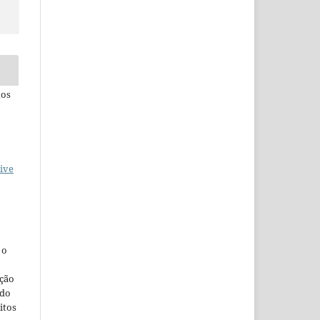
tos
ive
, o
ação
ndo
itos