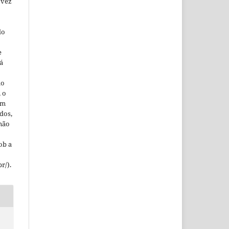
 vez
do
e
á
ão
, o
em
dos,
 não
ob a
r/).