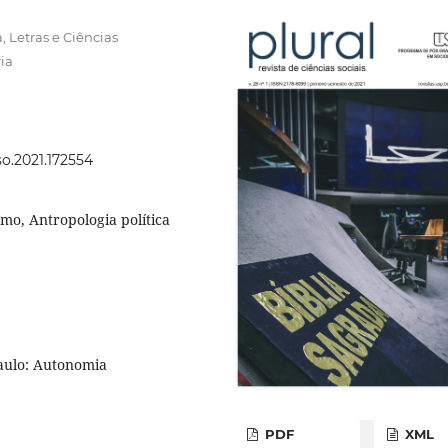
, Letras e Ciências
ia
so.2021.172554
smo, Antropologia política
aulo: Autonomia
PDF
XML