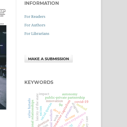
INFORMATION
For Readers
For Authors
For Librarians
MAKE A SUBMISSION
KEYWORDS
impact
autonomy
laicity of the state
public-private partnership
celso furtado
innovation
extractive capitalism
covid-19
personal relationships
alagoas
ipt
racial quotas
method
peasants
racism
devil
rural workers
ipt open experience
income
work
primary care
democracy
abortion