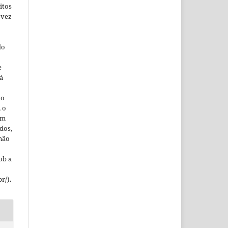
itos
 vez
do
e
á
ão
, o
em
dos,
 não
ob a
r/).