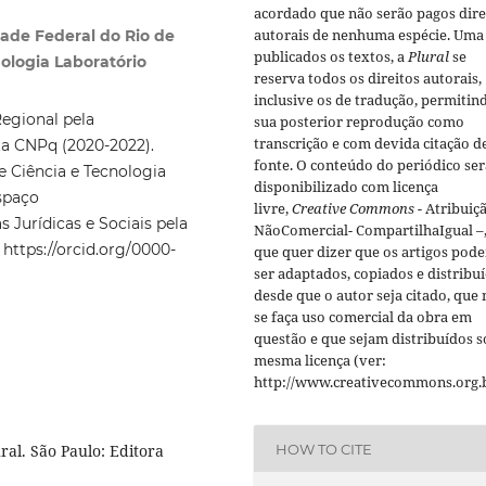
acordado que não serão pagos dire
autorais de nenhuma espécie. Uma
ade Federal do Rio de
publicados os textos, a
Plural
se
nologia Laboratório
reserva todos os direitos autorais,
inclusive os de tradução, permitin
egional pela
sua posterior reprodução como
transcrição e com devida citação d
sta CNPq (2020-2022).
fonte.
O conteúdo do periódico ser
e Ciência e Tecnologia
disponibilizado com licença
spaço
livre,
Creative Commons -
Atribuiç
Jurídicas e Sociais pela
NãoComercial- CompartilhaIgual –
https://orcid.org/0000-
que quer dizer que os artigos pod
ser adaptados, copiados e distribuí
desde que o autor seja citado, que
se faça uso comercial da obra em
questão e que sejam distribuídos s
mesma licença (ver:
http://www.creativecommons.org.b
HOW TO CITE
ral. São Paulo: Editora