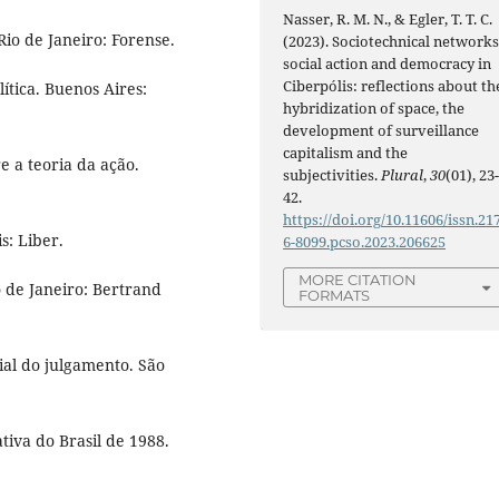
Nasser, R. M. N., & Egler, T. T. C.
o de Janeiro: Forense.
(2023). Sociotechnical networks
social action and democracy in
Ciberpólis: reflections about th
tica. Buenos Aires:
hybridization of space, the
development of surveillance
capitalism and the
e a teoria da ação.
subjectivities.
Plural
,
30
(01), 23
42.
https://doi.org/10.11606/issn.21
s: Liber.
6-8099.pcso.2023.206625
MORE CITATION
 de Janeiro: Bertrand
FORMATS
cial do julgamento. São
tiva do Brasil de 1988.