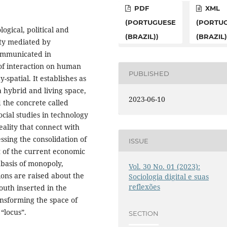
PDF
XML
(PORTUGUESE
(PORTU
logical, political and
(BRAZIL))
(BRAZIL)
lity mediated by
ommunicated in
e of interaction on human
PUBLISHED
-spatial. It establishes as
a hybrid and living space,
2023-06-10
d the concrete called
social studies in technology
eality that connect with
ssing the consolidation of
ISSUE
et of the current economic
 basis of monopoly,
Vol. 30 No. 01 (2023):
ions are raised about the
Sociologia digital e suas
reflexões
outh inserted in the
ansforming the space of
“locus”.
SECTION