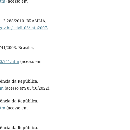
htm
(acesso em
i 12.288/2010. BRASÍLIA,
ov.br/ccivil_03/_ato2007-
.
41/2003. Brasília,
10.741.htm
(acesso em
dência da República.
tm
(acesso em 05/10/2022).
dência da República.
htm
(acesso em
dência da República.