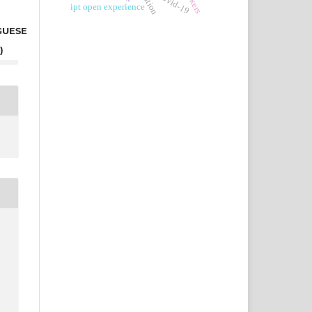
covid-19
ipt open experience
GUESE
)