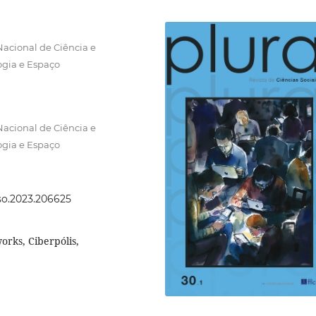
Nacional de Ciência e
ogia e Espaço
Nacional de Ciência e
ogia e Espaço
cso.2023.206625
works, Ciberpólis,