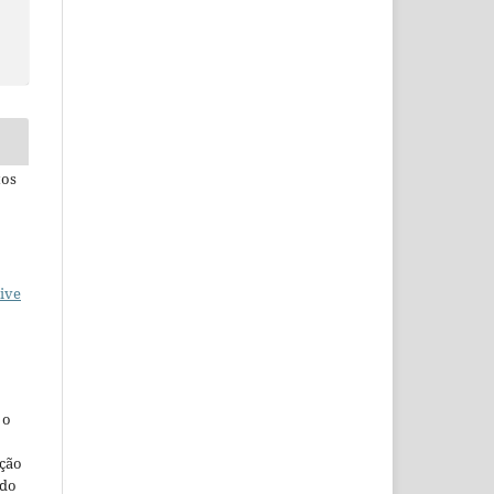
tos
ive
, o
ação
ndo