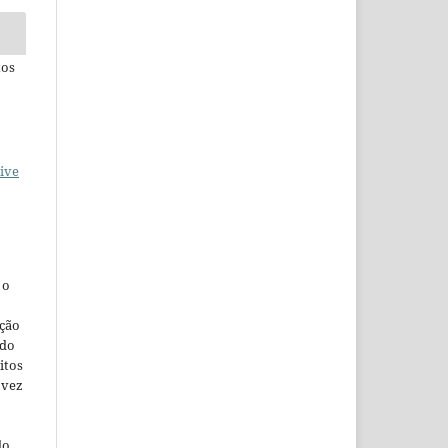
tos
ive
, o
ação
ndo
itos
 vez
do