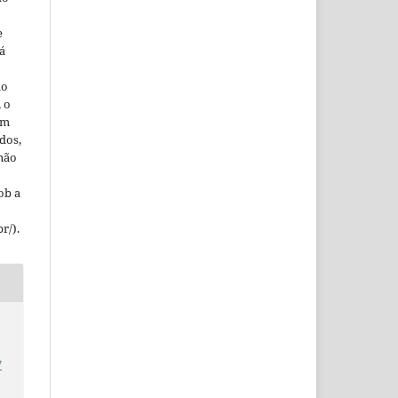
e
á
ão
, o
em
dos,
 não
ob a
r/).
7