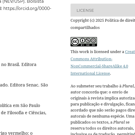
a (NEV/USP). Bolsista
 https://orcid.org/0000-
LICENSE
Copyright (c) 2025 Política de direi
compartilhados
This work is licensed under a
Creat
Commons Attribution-
 no Brasil. Editora
NonCommercial-ShareAlike 4.0
International License
.
dado. Editora Senac. São
Ao submeter seu trabalho à
Plural
autor concorda que: o envio de
originais à revista implica autoriz
para publicação e divulgação, fica
olítica em São Paulo
acordado que não serão pagos dire
de Filosofia e Ciências,
autorais de nenhuma espécie. Uma
publicados os textos, a
Plural
se
reserva todos os direitos autorais,
rigo vermelho: o
inclusive os de tradução, permitin