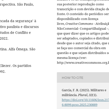
rspectiva. São Paulo,
sua posterior reprodução como
transcrição e com devida citação d
fonte.
O conteúdo do periódico ser
disponibilizado com licença
ancada da segurança’ à
livre,
Creative Commons -
Atribuiç
tivo paulista e discursos
NãoComercial- CompartilhaIgual –
tudos de Conflito e
que quer dizer que os artigos pod
 2022.
ser adaptados, copiados e distribuí
desde que o autor seja citado, que
se faça uso comercial da obra em
tina. Alfa Ômega. São
questão e que sejam distribuídos s
mesma licença (ver:
http://www.creativecommons.org.b
Eliezer. Os partidos
992.
HOW TO CITE
Garcia, F. R. (2025). Militares e
militância.
Plural
,
32
(1).
https://doi.org/10.11606/issn.21
6-8099.pcso.2025.230889