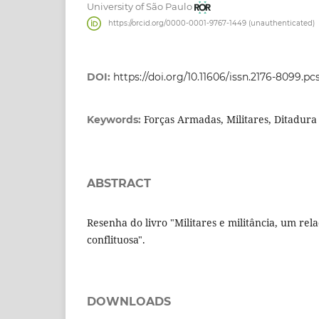
University of São Paulo
https://orcid.org/0000-0001-9767-1449 (unauthenticated)
DOI:
https://doi.org/10.11606/issn.2176-8099.p
Forças Armadas, Militares, Ditadura C
Keywords:
ABSTRACT
Resenha do livro "Militares e militância, um rel
conflituosa".
DOWNLOADS