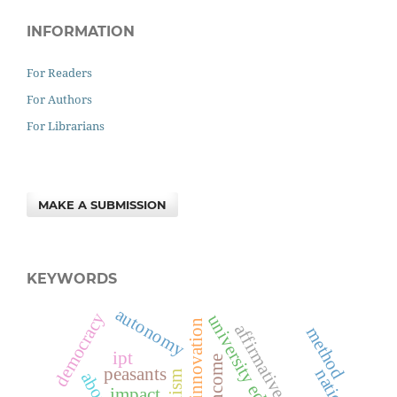
INFORMATION
For Readers
For Authors
For Librarians
MAKE A SUBMISSION
KEYWORDS
autonomy
democracy
university education
innovation
method
ipt
income
peasants
nation
impact