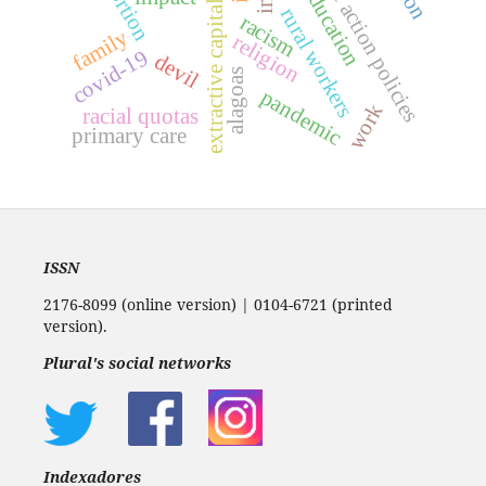
affirmative action policies
extractive capitalism
abortion
rural workers
racism
family
religion
covid-19
devil
alagoas
pandemic
work
racial quotas
primary care
ISSN
2176-8099 (online version) | 0104-6721 (printed
version).
Plural's social networks
Indexadores