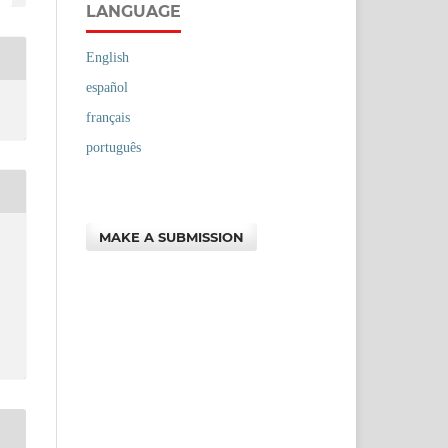
LANGUAGE
English
español
français
português
MAKE A SUBMISSION