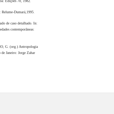
a: Edições 70, 1982.
ro: Relume-Dumará,1995.
do de caso detalhado. In:
edades contemporâneas:
, G. (org.) Antropologia
 de Janeiro: Jorge Zahar