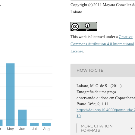
.
Copyright (c) 2011 Mayara Gonzalez d
Lobato
This work is licensed under a
Creative
Commons Attribution 4.0 International
License
.
HOW TO CITE
Lobato, M. G. de S. . (2011).
Etnografia de uma praça -
observando o idoso em Copacabana
Ponto Urbe
,
9
, 1-11.
https://doi.org/10.4000/pontourbe.
10
MORE CITATION
FORMATS