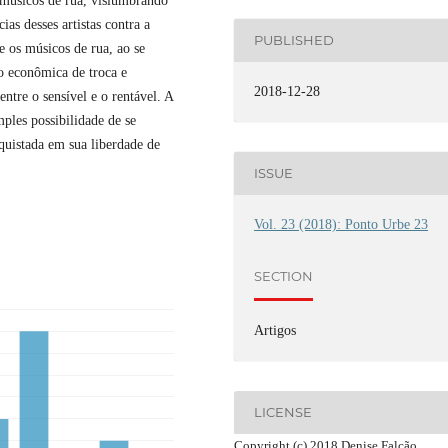
 músicos de rua, vislumbrando
cias desses artistas contra a
PUBLISHED
 os músicos de rua, ao se
o econômica de troca e
2018-12-28
entre o sensível e o rentável. A
mples possibilidade de se
nquistada em sua liberdade de
ISSUE
Vol. 23 (2018): Ponto Urbe 23
SECTION
Artigos
LICENSE
Copyright (c) 2018 Denise Falcão,