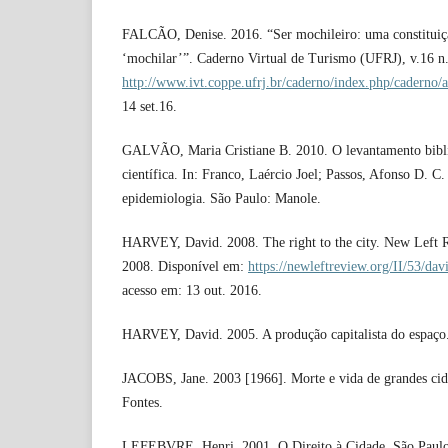
FALCÃO, Denise. 2016. “Ser mochileiro: uma constituiçã
‘mochilar’”. Caderno Virtual de Turismo (UFRJ), v.16 n.
http://www.ivt.coppe.ufrj.br/caderno/index.php/caderno/a
14 set.16.
GALVÃO, Maria Cristiane B. 2010. O levantamento bibli
científica. In: Franco, Laércio Joel; Passos, Afonso D. C
epidemiologia. São Paulo: Manole.
HARVEY, David. 2008. The right to the city. New Left 
2008. Disponível em:
https://newleftreview.org/II/53/dav
acesso em: 13 out. 2016.
HARVEY, David. 2005. A produção capitalista do espaço
JACOBS, Jane. 2003 [1966]. Morte e vida de grandes cid
Fontes.
LEFEBVRE, Henri. 2001. O Direito à Cidade. São Paulo