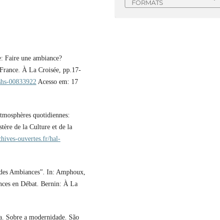
FORMATS
: Faire une ambiance?
France. À La Croisée, pp.17-
alshs-00833922
Acesso em: 17
tmosphères quotidiennes:
stère de la Culture et de la
chives-ouvertes.fr/hal-
des Ambiances”. In: Amphoux,
nces en Débat. Bernin: À La
. Sobre a modernidade. São