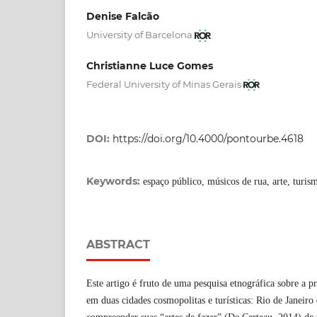
Denise Falcão
University of Barcelona
Christianne Luce Gomes
Federal University of Minas Gerais
DOI:
https://doi.org/10.4000/pontourbe.4618
Keywords:
espaço público, músicos de rua, arte, turis
ABSTRACT
Este artigo é fruto de uma pesquisa etnográfica sobre a pr
em duas cidades cosmopolitas e turísticas: Rio de Janeiro