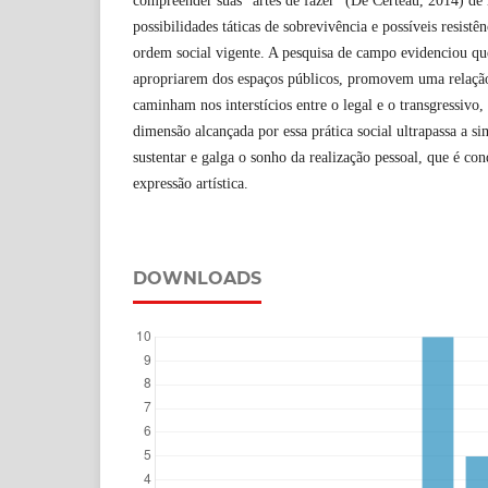
compreender suas “artes de fazer” (De Certeau, 2014) de
possibilidades táticas de sobrevivência e possíveis resistên
ordem social vigente. A pesquisa de campo evidenciou que
apropriarem dos espaços públicos, promovem uma relaçã
caminham nos interstícios entre o legal e o transgressivo, 
dimensão alcançada por essa prática social ultrapassa a si
sustentar e galga o sonho da realização pessoal, que é co
expressão artística.
DOWNLOADS