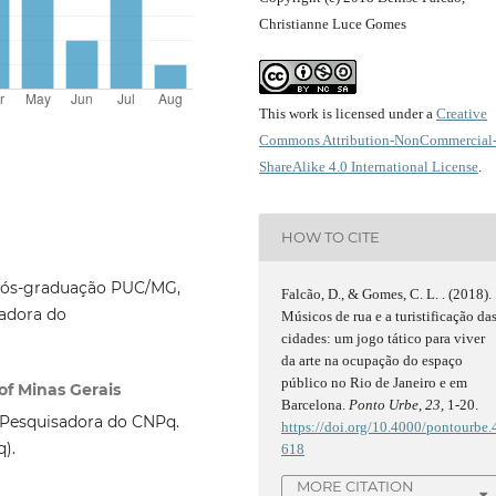
Christianne Luce Gomes
This work is licensed under a
Creative
Commons Attribution-NonCommercial
ShareAlike 4.0 International License
.
HOW TO CITE
 Pós-graduação PUC/MG,
Falcão, D., & Gomes, C. L. . (2018).
adora do
Músicos de rua e a turistificação da
cidades: um jogo tático para viver
da arte na ocupação do espaço
público no Rio de Janeiro e em
of Minas Gerais
Barcelona.
Ponto Urbe
,
23
, 1-20.
Pesquisadora do CNPq.
https://doi.org/10.4000/pontourbe.
).
618
MORE CITATION