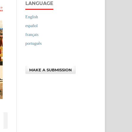
LANGUAGE
English
español
français
português
MAKE A SUBMISSION