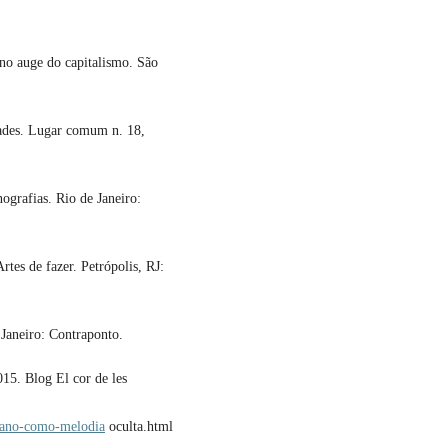
no auge do capitalismo. São
ades. Lugar comum n. 18,
ografias. Rio de Janeiro:
es de fazer. Petrópolis, RJ:
Janeiro: Contraponto.
5. Blog El cor de les
rbano-como-melodia
oculta.html