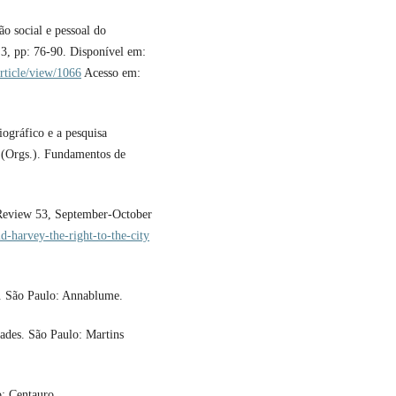
o social e pessoal do
3, pp: 76-90. Disponível em:
rticle/view/1066
Acesso em:
ográfico e a pesquisa
. (Orgs.). Fundamentos de
Review 53, September-October
id-harvey-the-right-to-the-city
. São Paulo: Annablume.
ades. São Paulo: Martins
: Centauro.