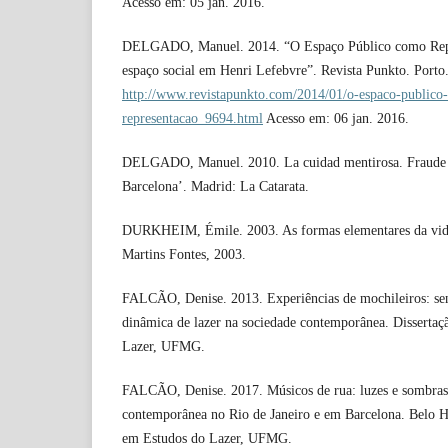
Acesso em: 05 jan. 2016.
DELGADO, Manuel. 2014. “O Espaço Público como Repr
espaço social em Henri Lefebvre”. Revista Punkto. Porto
http://www.revistapunkto.com/2014/01/o-espaco-publico
representacao_9694.html
Acesso em: 06 jan. 2016.
DELGADO, Manuel. 2010. La cuidad mentirosa. Fraude 
Barcelona’. Madrid: La Catarata.
DURKHEIM, Émile. 2003. As formas elementares da vida 
Martins Fontes, 2003.
FALCÃO, Denise. 2013. Experiências de mochileiros: sen
dinâmica de lazer na sociedade contemporânea. Disserta
Lazer, UFMG.
FALCÃO, Denise. 2017. Músicos de rua: luzes e sombras 
contemporânea no Rio de Janeiro e em Barcelona. Belo H
em Estudos do Lazer, UFMG.