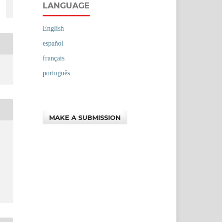
LANGUAGE
English
español
français
português
MAKE A SUBMISSION