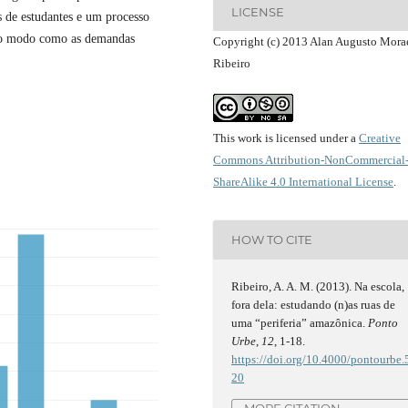
LICENSE
os de estudantes e um processo
o o modo como as demandas
Copyright (c) 2013 Alan Augusto Mora
Ribeiro
This work is licensed under a
Creative
Commons Attribution-NonCommercial
ShareAlike 4.0 International License
.
HOW TO CITE
Ribeiro, A. A. M. (2013). Na escola,
fora dela: estudando (n)as ruas de
uma “periferia” amazônica.
Ponto
Urbe
,
12
, 1-18.
https://doi.org/10.4000/pontourbe.
20
MORE CITATION