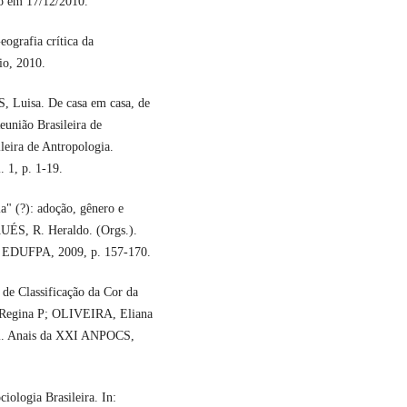
o em 17/12/2010.
grafia crítica da
io, 2010.
uisa. De casa em casa, de
eunião Brasileira de
leira de Antropologia.
. 1, p. 1-19.
 (?): adoção, gênero e
ÉS, R. Heraldo. (Orgs.).
ém: EDUFPA, 2009, p. 157-170.
de Classificação da Cor da
Regina P; OLIVEIRA, Eliana
sil. Anais da XXI ANPOCS,
ologia Brasileira. In: