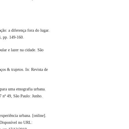
ão: a diferença fora do lugar.
4, pp. 149-160.
lar e lazer na cidade. São
os & trajetos. In: Revista de
para uma etnografia urbana.
17 nº 49, São Paulo: Junho.
periência urbana. [online].
 Disponível no URL: