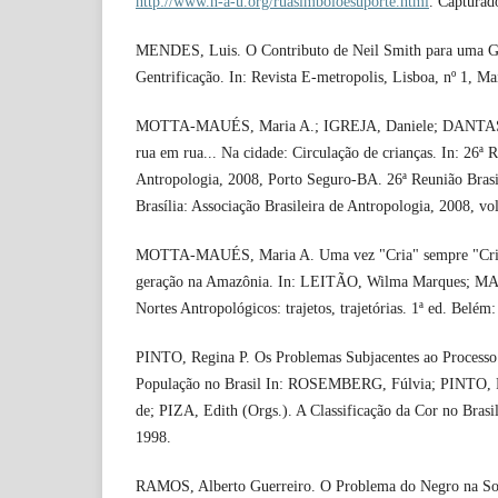
http://www.n-a-u.org/ruasimboloesuporte.html
. Capturad
MENDES, Luis. O Contributo de Neil Smith para uma Geo
Gentrificação. In: Revista E-metropolis, Lisboa, nº 1, Ma
MOTTA-MAUÉS, Maria A.; IGREJA, Daniele; DANTAS, L
rua em rua... Na cidade: Circulação de crianças. In: 26ª R
Antropologia, 2008, Porto Seguro-BA. 26ª Reunião Brasi
Brasília: Associação Brasileira de Antropologia, 2008, vol
MOTTA-MAUÉS, Maria A. Uma vez "Cria" sempre "Cria"
geração na Amazônia. In: LEITÃO, Wilma Marques; MAU
Nortes Antropológicos: trajetos, trajetórias. 1ª ed. Bel
PINTO, Regina P. Os Problemas Subjacentes ao Processo 
População no Brasil In: ROSEMBERG, Fúlvia; PINTO, 
de; PIZA, Edith (Orgs.). A Classificação da Cor no Bra
1998.
RAMOS, Alberto Guerreiro. O Problema do Negro na Soci