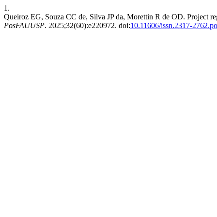
1.
Queiroz EG, Souza CC de, Silva JP da, Morettin R de OD. Project regi
PosFAUUSP
. 2025;32(60):e220972. doi:
10.11606/issn.2317-2762.p