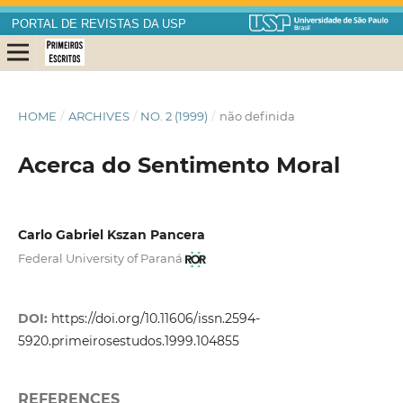
PORTAL DE REVISTAS DA USP
HOME
/
ARCHIVES
/
NO. 2 (1999)
/
não definida
Acerca do Sentimento Moral
Carlo Gabriel Kszan Pancera
Federal University of Paraná
DOI:
https://doi.org/10.11606/issn.2594-
5920.primeirosestudos.1999.104855
REFERENCES