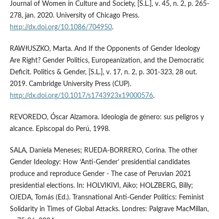
Journal of Women in Culture and Society, [S.L.], v. 45, n. 2, p. 265-
278, jan. 2020. University of Chicago Press.
http://dx.doi.org/10.1086/704950
.
RAWłUSZKO, Marta. And If the Opponents of Gender Ideology
Are Right? Gender Politics, Europeanization, and the Democratic
Deficit. Politics & Gender, [S.L.], v. 17, n. 2, p. 301-323, 28 out.
2019. Cambridge University Press (CUP).
http://dx.doi.org/10.1017/s1743923x19000576
.
REVOREDO, Óscar Alzamora. Ideología de género: sus peligros y
alcance. Episcopal do Perú, 1998.
SALA, Daniela Meneses; RUEDA-BORRERO, Corina. The other
Gender Ideology: How ‘Anti-Gender’ presidential candidates
produce and reproduce Gender - The case of Peruvian 2021
presidential elections. In: HOLVIKIVI, Aiko; HOLZBERG, Billy;
OJEDA, Tomás (Ed.). Transnational Anti-Gender Politics: Feminist
Solidarity in Times of Global Attacks. Londres: Palgrave MacMillan,