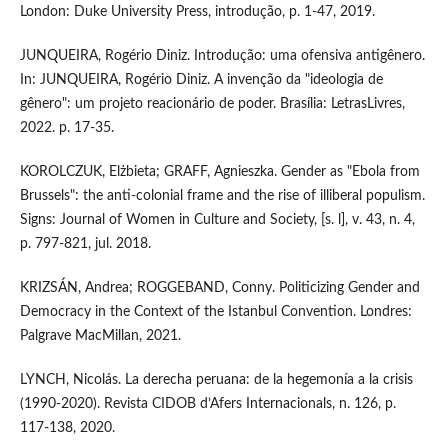
London: Duke University Press, introdução, p. 1-47, 2019.
JUNQUEIRA, Rogério Diniz. Introdução: uma ofensiva antigênero.
In: JUNQUEIRA, Rogério Diniz. A invenção da "ideologia de
gênero": um projeto reacionário de poder. Brasília: LetrasLivres,
2022. p. 17-35.
KOROLCZUK, Elżbieta; GRAFF, Agnieszka. Gender as "Ebola from
Brussels": the anti-colonial frame and the rise of illiberal populism.
Signs: Journal of Women in Culture and Society, [s. l], v. 43, n. 4,
p. 797-821, jul. 2018.
KRIZSÁN, Andrea; ROGGEBAND, Conny. Politicizing Gender and
Democracy in the Context of the Istanbul Convention. Londres:
Palgrave MacMillan, 2021.
LYNCH, Nicolás. La derecha peruana: de la hegemonía a la crisis
(1990-2020). Revista CIDOB d’Afers Internacionals, n. 126, p.
117-138, 2020.