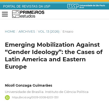
PORTAL DE REVISTAS DA USP
HOME
/
ARCHIVES
/
VOL. 13 (2026)
/
Ensaio
Emerging Mobilization Against
“Gender Ideology”: the Cases of
Latin America and Eastern
Europe
Nicoli Gonzaga Guimarães
Universidade de Brasília. Instituto de Ciência Política
https://orcid.org/0009-0008-6203-1351