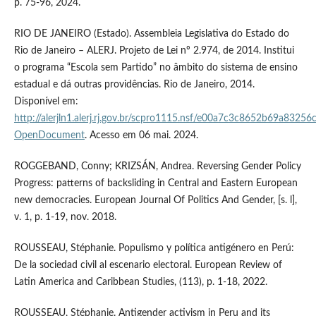
p. 75-96, 2024.
RIO DE JANEIRO (Estado). Assembleia Legislativa do Estado do
Rio de Janeiro – ALERJ. Projeto de Lei nº 2.974, de 2014. Institui
o programa “Escola sem Partido” no âmbito do sistema de ensino
estadual e dá outras providências. Rio de Janeiro, 2014.
Disponível em:
http://alerjln1.alerj.rj.gov.br/scpro1115.nsf/e00a7c3c8652b69a
OpenDocument
. Acesso em 06 mai. 2024.
ROGGEBAND, Conny; KRIZSÁN, Andrea. Reversing Gender Policy
Progress: patterns of backsliding in Central and Eastern European
new democracies. European Journal Of Politics And Gender, [s. l],
v. 1, p. 1-19, nov. 2018.
ROUSSEAU, Stéphanie. Populismo y política antigénero en Perú:
De la sociedad civil al escenario electoral. European Review of
Latin America and Caribbean Studies, (113), p. 1-18, 2022.
ROUSSEAU, Stéphanie. Antigender activism in Peru and its