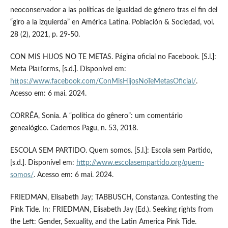
neoconservador a las políticas de igualdad de género tras el fin del
“giro a la izquierda” en América Latina. Población & Sociedad, vol.
28 (2), 2021, p. 29-50.
CON MIS HIJOS NO TE METAS. Página oficial no Facebook. [S.l.]:
Meta Platforms, [s.d.]. Disponível em:
https://www.facebook.com/ConMisHijosNoTeMetasOficial/
.
Acesso em: 6 mai. 2024.
CORRÊA, Sonia. A “política do gênero”: um comentário
genealógico. Cadernos Pagu, n. 53, 2018.
ESCOLA SEM PARTIDO. Quem somos. [S.l.]: Escola sem Partido,
[s.d.]. Disponível em:
http://www.escolasempartido.org/quem-
somos/
. Acesso em: 6 mai. 2024.
FRIEDMAN, Elisabeth Jay; TABBUSCH, Constanza. Contesting the
Pink Tide. In: FRIEDMAN, Elisabeth Jay (Ed.). Seeking rights from
the Left: Gender, Sexuality, and the Latin America Pink Tide.