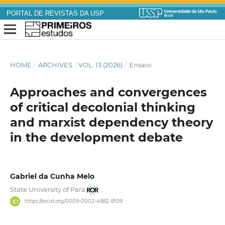
PORTAL DE REVISTAS DA USP
HOME
/
ARCHIVES
/
VOL. 13 (2026)
/
Ensaio
Approaches and convergences
of critical decolonial thinking
and marxist dependency theory
in the development debate
Gabriel da Cunha Melo
State University of Pará
https://orcid.org/0009-0002-4882-8109