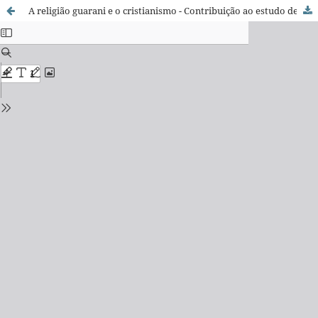
A religião guarani e o cristianismo - Contribuição ao estudo de um processo histórico de comunicação intercultural