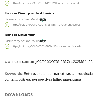
https://orcid.org/0000-0001-6479-2711 (unauthenticated)
Heloísa Buarque de Almeida
University of São Paulo
https://orcid.org/0000-0001-8126-5884 (unauthenticated)
Renato Sztutman
University of São Paulo
https://orcid.org/0000-0003-3871-4984 (unauthenticated)
DOI:
https://doi.org/10.11606/1678-9857.ra.2021.184485
Heterogeneidades narrativas, antropologia
Keywords:
contemporânea, perspectivas latino-americanas
DOWNLOADS