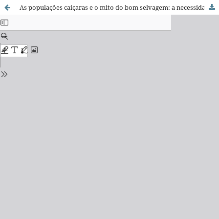
As populações caiçaras e o mito do bom selvagem: a necessidade de uma nova abordagem interdisciplinar