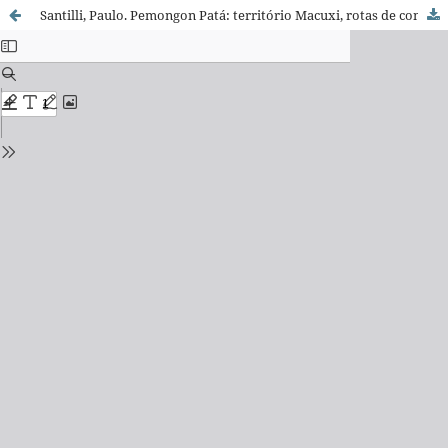
Santilli, Paulo. Pemongon Patá: território Macuxi, rotas de conflito, São Paulo, Editora UNESP, 2001, 225 pp.