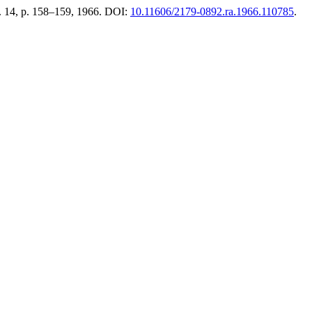
 v. 14, p. 158–159, 1966. DOI:
10.11606/2179-0892.ra.1966.110785
.