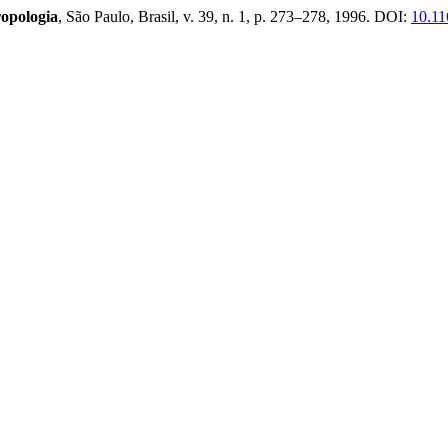
ropologia
, São Paulo, Brasil, v. 39, n. 1, p. 273–278, 1996. DOI:
10.11