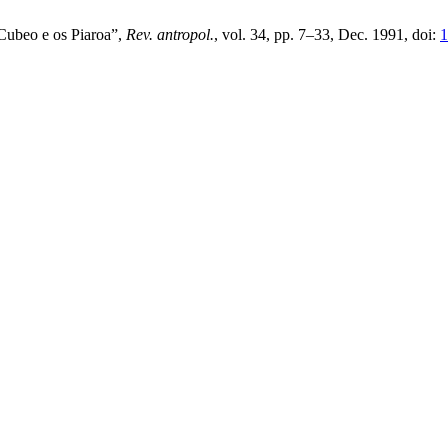
 Cubeo e os Piaroa”,
Rev. antropol.
, vol. 34, pp. 7–33, Dec. 1991, doi:
1